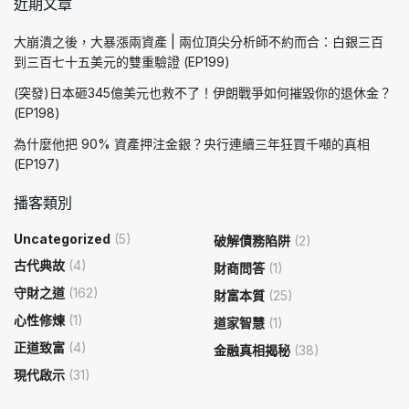
近期文章
大崩潰之後，大暴漲兩資產 | 兩位頂尖分析師不約而合：白銀三百
到三百七十五美元的雙重驗證 (EP199)
(突發)日本砸345億美元也救不了！伊朗戰爭如何摧毀你的退休金？
(EP198)
為什麼他把 90% 資產押注金銀？央行連續三年狂買千噸的真相
(EP197)
播客類別
Uncategorized
(5)
破解債務陷阱
(2)
古代典故
(4)
財商問答
(1)
守財之道
(162)
財富本質
(25)
心性修煉
(1)
道家智慧
(1)
正道致富
(4)
金融真相揭秘
(38)
現代啟示
(31)