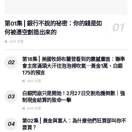
第01集 | 銀行不說的祕密：你的錢是如
何被憑空創造出來的
656 分享
第18集 | 美國牧師布蘭登看到的震撼畫面：聯準
會主席滿頭大汗往泡泡裡吹氣⋯黃金1萬、白銀
175的預言
650 分享
白銀閃崩只是開始！2月27日交割危機倒數｜強
制現金結算的致命一擊
643 分享
第02集 | 黃金與富人：為什麼他們狂買卻叫你不
要買？