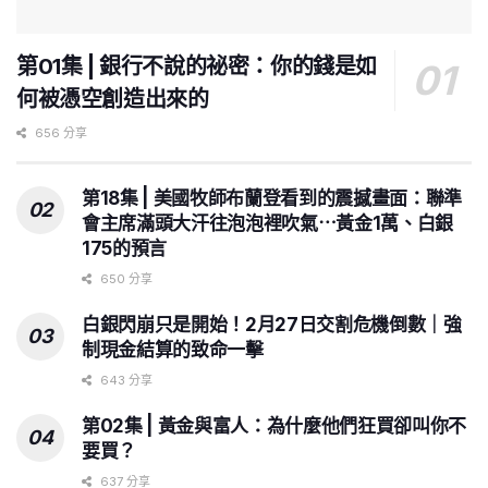
第01集 | 銀行不說的祕密：你的錢是如
何被憑空創造出來的
656 分享
第18集 | 美國牧師布蘭登看到的震撼畫面：聯準
會主席滿頭大汗往泡泡裡吹氣⋯黃金1萬、白銀
175的預言
650 分享
白銀閃崩只是開始！2月27日交割危機倒數｜強
制現金結算的致命一擊
643 分享
第02集 | 黃金與富人：為什麼他們狂買卻叫你不
要買？
637 分享