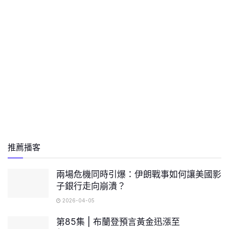
推薦播客
兩場危機同時引爆：伊朗戰事如何讓美國影
子銀行走向崩潰？
2026-04-05
第85集 | 布蘭登預言黃金迅漲至