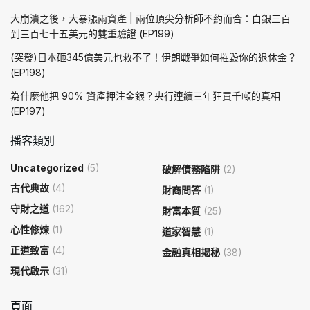
大崩潰之後，大暴漲兩資產 | 兩位頂尖分析師不約而合：白銀三百
到三百七十五美元的雙重驗證 (EP199)
(突發)日本砸345億美元也救不了！伊朗戰爭如何摧毀你的退休金？
(EP198)
為什麼他把 90% 資產押注金銀？央行連續三年狂買千噸的真相
(EP197)
播客類別
Uncategorized
(5)
破解債務陷阱
(2)
古代典故
(4)
財商問答
(1)
守財之道
(162)
財富本質
(25)
心性修煉
(1)
道家智慧
(1)
正道致富
(4)
金融真相揭秘
(38)
現代啟示
(31)
頁面