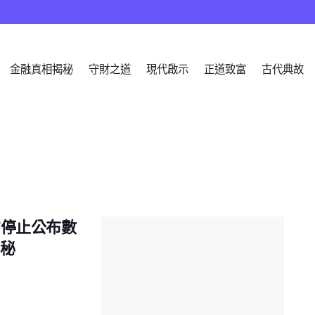
金融真相揭秘
守財之道
現代啟示
正道致富
古代典故
方停止公布數
揭秘