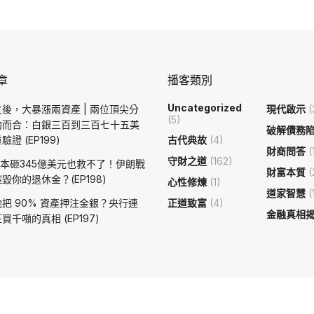
章
播客類別
Uncategorized
後，大暴漲兩資產 | 兩位頂尖分
現代啟示
(
(5)
約而合：白銀三百到三百七十五美
破解債務
證 (EP199)
古代典故
(4)
財商問答
(
守財之道
(162)
日本砸345億美元也救不了！伊朗戰
財富本質
(
毀你的退休金？(EP198)
心性修煉
(1)
道家智慧
(
把 90% 資產押注金銀？央行連
正道致富
(4)
金融真相
買千噸的真相 (EP197)