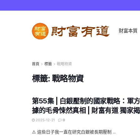
財富本質
首頁
標籤
戰略物資
標籤:
戰略物資
第55集 | 白銀壓制的國家戰略：軍
據的毛骨悚然真相 | 財富有道 獨家
2025-12-21
0
⚠️ 這些日子我一直在研究白銀被長期壓制 ...