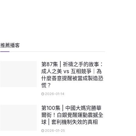
推薦播客
第87集 | 祈禱之手的故事：
成人之美 vs 互相競爭｜為
什麼善意提醒被當成製造恐
慌？
2026-01-14
第100集 | 中國大媽完勝華
爾街！白銀覺醒運動震撼全
球 | 套利機制失效的真相
2026-01-25