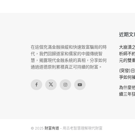
近期文
在這個充滿金融操縱和快速致富騙局的時
大崩潰之
代，我們回歸道家和儒家的中國傳統智
析師不
慧，揭露現代金融系統的真相，分享如何
元的雙重驗
通過道德原則累積真正可持續的財富。
(突發)
爭如何摧
為什麼他
續三年狂
© 2025
財富有道
- 用古老智慧理解現代財富