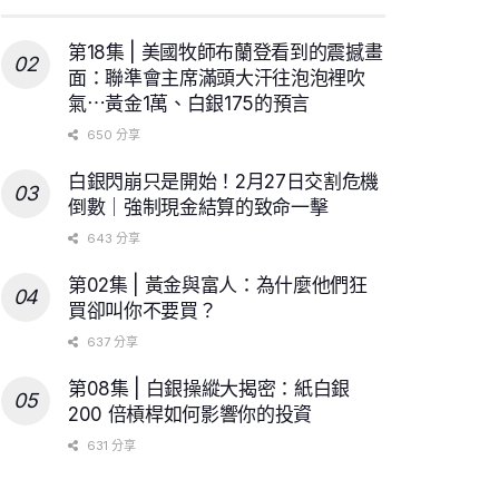
第18集 | 美國牧師布蘭登看到的震撼畫
面：聯準會主席滿頭大汗往泡泡裡吹
氣⋯黃金1萬、白銀175的預言
650 分享
白銀閃崩只是開始！2月27日交割危機
倒數｜強制現金結算的致命一擊
643 分享
第02集 | 黃金與富人：為什麼他們狂
買卻叫你不要買？
637 分享
第08集 | 白銀操縱大揭密：紙白銀
200 倍槓桿如何影響你的投資
631 分享