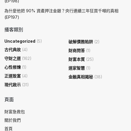
(EP198)
為什麼他把 90% 資產押注金銀？央行連續三年狂買千噸的真相
(EP197)
播客類別
Uncategorized
(5)
破解債務陷阱
(2)
古代典故
(4)
財商問答
(1)
守財之道
(162)
財富本質
(25)
心性修煉
(1)
道家智慧
(1)
正道致富
(4)
金融真相揭秘
(38)
現代啟示
(31)
頁面
財富急救包
關於我們
首頁