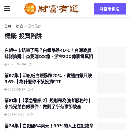
財富急救包
首頁
標籤
投資陷阱
標籤:
投資陷阱
白銀牛市結束了嗎？白銀暴跌40%！台灣凌晨
排隊搶購｜杰我瑞133億、浙金200億暴雷真相
2026-02-04
0
第97集 | 印度紙白銀暴跌20%，實體白銀只跌
3.6% | 為什麼你不該投資ETF
2026-01-23
0
第61集 |【緊急警訊 2】規則是為強者服務的 |
亨特兄弟白銀事件：做對了所有事卻破產
2025-12-25
0
第34集 | 白銀破64美元！99%的人正在犯致命