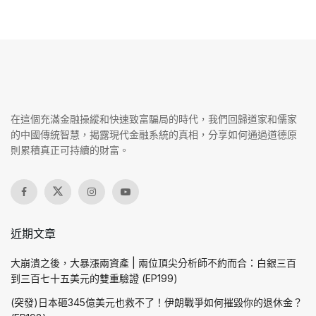
在這個充滿金融操縱和快速致富騙局的時代，我們回歸道家和儒家
的中國傳統智慧，揭露現代金融系統的真相，分享如何通過道德原
則累積真正可持續的財富。
近期文章
大崩潰之後，大暴漲兩資產 | 兩位頂尖分析師不約而合：白銀三百
到三百七十五美元的雙重驗證 (EP199)
(突發)日本砸345億美元也救不了！伊朗戰爭如何摧毀你的退休金？