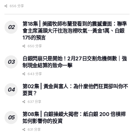
656 分享
第18集 | 美國牧師布蘭登看到的震撼畫面：聯準
會主席滿頭大汗往泡泡裡吹氣⋯黃金1萬、白銀
175的預言
650 分享
白銀閃崩只是開始！2月27日交割危機倒數｜強
制現金結算的致命一擊
643 分享
第02集 | 黃金與富人：為什麼他們狂買卻叫你不
要買？
637 分享
第08集 | 白銀操縱大揭密：紙白銀 200 倍槓桿
如何影響你的投資
631 分享