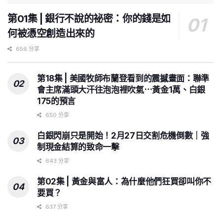
第01集 | 銀行不說的祕密：你的錢是如
何被憑空創造出來的
656 分享
第18集 | 美國牧師布蘭登看到的震撼畫面：聯準
會主席滿頭大汗往泡泡裡吹氣⋯黃金1萬、白銀
175的預言
650 分享
白銀閃崩只是開始！2月27日交割危機倒數｜強
制現金結算的致命一擊
643 分享
第02集 | 黃金與富人：為什麼他們狂買卻叫你不
要買？
637 分享