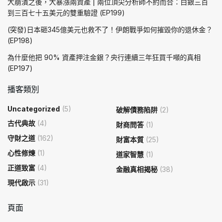
大崩潰之後，大暴漲兩資產 | 兩位頂尖分析師不約而合：白銀三百
到三百七十五美元的雙重驗證 (EP199)
(突發)日本砸345億美元也救不了！伊朗戰爭如何摧毀你的退休金？
(EP198)
為什麼他把 90% 資產押注金銀？央行連續三年狂買千噸的真相
(EP197)
播客類別
Uncategorized
(5)
破解債務陷阱
(2)
古代典故
(4)
財商問答
(1)
守財之道
(162)
財富本質
(25)
心性修煉
(1)
道家智慧
(1)
正道致富
(4)
金融真相揭秘
(38)
現代啟示
(31)
頁面