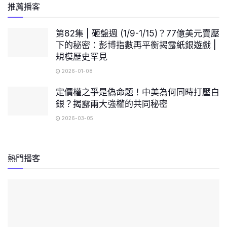
推薦播客
第82集 | 砸盤週 (1/9-1/15)？77億美元賣壓
下的秘密：彭博指數再平衡揭露紙銀遊戲 |
規模歷史罕見
2026-01-08
定價權之爭是偽命題！中美為何同時打壓白
銀？揭露兩大強權的共同秘密
2026-03-05
熱門播客