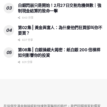
白銀閃崩只是開始！2月27日交割危機倒數｜強
制現金結算的致命一擊
643 分享
第02集 | 黃金與富人：為什麼他們狂買卻叫你不
要買？
637 分享
第08集 | 白銀操縱大揭密：紙白銀 200 倍槓桿
如何影響你的投資
631 分享
在這個充滿金融操縱和快速致富騙局的時代，我們回歸道家和儒家