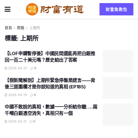
財富急救包
首頁
標籤
上期所
標籤:
上期所
【LOF申購暫停後】中國民間還能再把白銀推
回一百二十美元嗎？歷史給出了答案
2026-04-27
0
【假新聞解剖】上期所緊急停盤是謊言——背
後三道圍欄才是你該知道的真相 (EP185)
2026-04-19
0
中國不敢說的真相，數據一一分析給你聽…..兩
千噸白銀憑空消失，真相只有一個
2026-03-21
0