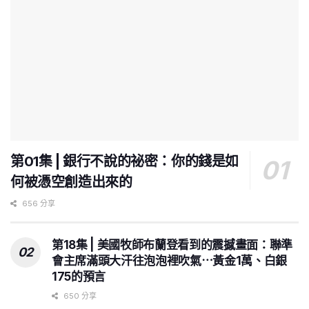
第01集 | 銀行不說的祕密：你的錢是如
何被憑空創造出來的
656 分享
第18集 | 美國牧師布蘭登看到的震撼畫面：聯準
會主席滿頭大汗往泡泡裡吹氣⋯黃金1萬、白銀
175的預言
650 分享