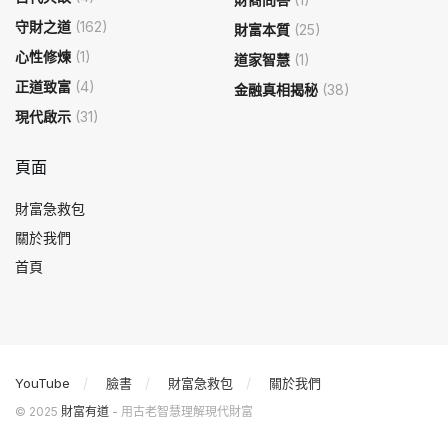
守財之道
(162)
財富本質
(25)
心性修煉
(1)
道家智慧
(1)
正道致富
(4)
金融真相揭秘
(38)
現代啟示
(31)
頁面
財富急救包
關於我們
首頁
YouTube
臉書
財富急救包
關於我們
© 2025
財富有道
- 用古老智慧理解現代財富