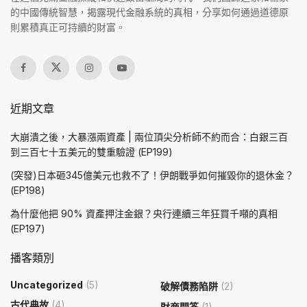
的中國傳統智慧，揭露現代金融系統的真相，分享如何通過道德原
則累積真正可持續的財富。
近期文章
大崩潰之後，大暴漲兩資產 | 兩位頂尖分析師不約而合：白銀三百
到三百七十五美元的雙重驗證 (EP199)
(突發)日本砸345億美元也救不了！伊朗戰爭如何摧毀你的退休金？
(EP198)
為什麼他把 90% 資產押注金銀？央行連續三年狂買千噸的真相
(EP197)
播客類別
Uncategorized
(5)
破解債務陷阱
(2)
古代典故
(4)
財商問答
(1)