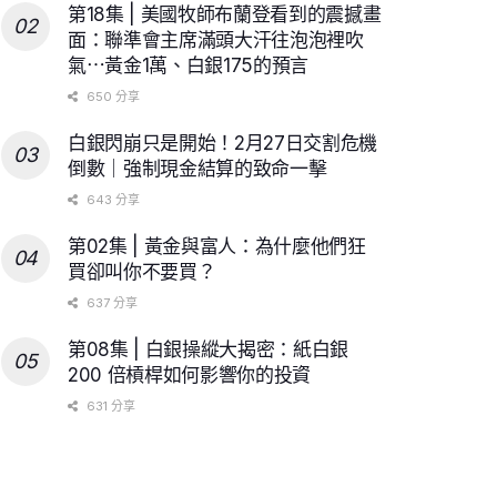
第18集 | 美國牧師布蘭登看到的震撼畫
面：聯準會主席滿頭大汗往泡泡裡吹
氣⋯黃金1萬、白銀175的預言
650 分享
白銀閃崩只是開始！2月27日交割危機
倒數｜強制現金結算的致命一擊
643 分享
第02集 | 黃金與富人：為什麼他們狂
買卻叫你不要買？
637 分享
第08集 | 白銀操縱大揭密：紙白銀
200 倍槓桿如何影響你的投資
631 分享