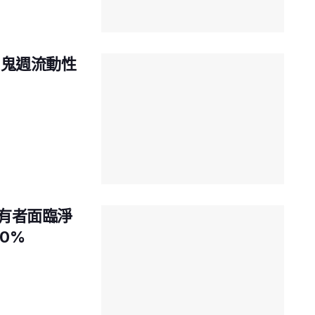
元！鬼週流動性
持有者面臨淨
0%