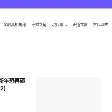
金融真相揭秘
守財之道
現代啟示
正道致富
古代典故
國新年恐再砸
2)