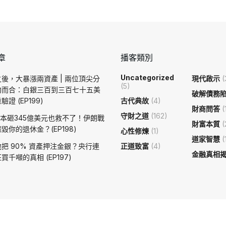
章
播客類別
Uncategorized
後，大暴漲兩資產 | 兩位頂尖分
現代啟示
(
(5)
約而合：白銀三百到三百七十五美
破解債務
證 (EP199)
古代典故
(4)
財商問答
(
守財之道
(162)
日本砸345億美元也救不了！伊朗戰
財富本質
(
毀你的退休金？(EP198)
心性修煉
(1)
道家智慧
(
把 90% 資產押注金銀？央行連
正道致富
(4)
金融真相
買千噸的真相 (EP197)