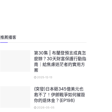
推薦播客
第30集 | 布蘭登預言成真怎
麼辦？30天財富保護行動指
南｜給焦慮迷茫者的實用方
案
2025-12-13
(突發)日本砸345億美元也
救不了！伊朗戰爭如何摧毀
你的退休金？(EP198)
2026-05-05