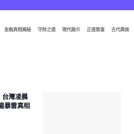
金融真相揭秘
守財之道
現代啟示
正道致富
古代典故
！台灣凌晨
0億暴雷真相