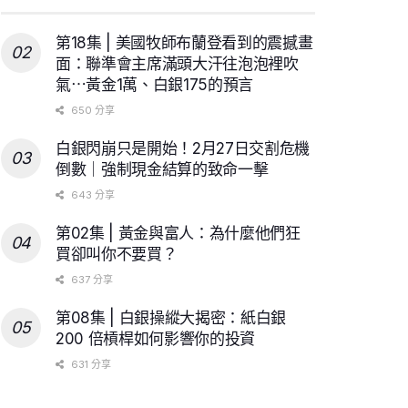
第18集 | 美國牧師布蘭登看到的震撼畫
面：聯準會主席滿頭大汗往泡泡裡吹
氣⋯黃金1萬、白銀175的預言
650 分享
白銀閃崩只是開始！2月27日交割危機
倒數｜強制現金結算的致命一擊
643 分享
第02集 | 黃金與富人：為什麼他們狂
買卻叫你不要買？
637 分享
第08集 | 白銀操縱大揭密：紙白銀
200 倍槓桿如何影響你的投資
631 分享