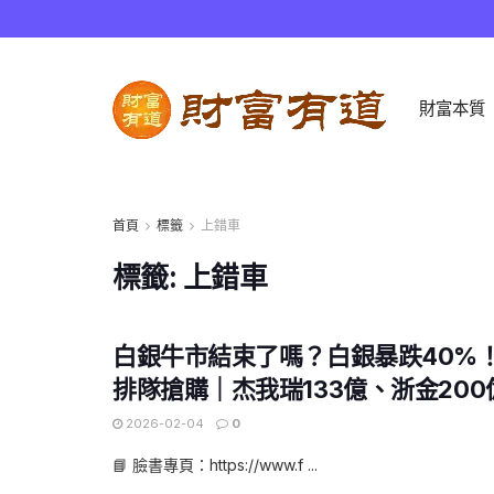
財富本質
首頁
標籤
上錯車
標籤:
上錯車
白銀牛市結束了嗎？白銀暴跌40%
排隊搶購｜杰我瑞133億、浙金20
2026-02-04
0
📘 臉書專頁：https://www.f ...