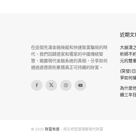
近期文
在這個充滿金融操縱和快速致富騙局的時
大崩潰之
代，我們回歸道家和儒家的中國傳統智
析師不
慧，揭露現代金融系統的真相，分享如何
元的雙重驗
通過道德原則累積真正可持續的財富。
(突發)
爭如何摧
為什麼他
續三年狂
© 2025
財富有道
- 用古老智慧理解現代財富