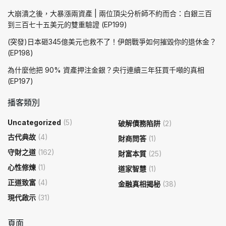
大崩潰之後，大暴漲兩資產 | 兩位頂尖分析師不約而合：白銀三百
到三百七十五美元的雙重驗證 (EP199)
(突發)日本砸345億美元也救不了！伊朗戰爭如何摧毀你的退休金？
(EP198)
為什麼他把 90% 資產押注金銀？央行連續三年狂買千噸的真相
(EP197)
播客類別
Uncategorized
(5)
破解債務陷阱
(2)
古代典故
(4)
財商問答
(1)
守財之道
(162)
財富本質
(25)
心性修煉
(1)
道家智慧
(1)
正道致富
(4)
金融真相揭秘
(38)
現代啟示
(31)
頁面