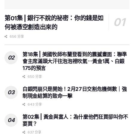
第01集 | 銀行不說的祕密：你的錢是如
何被憑空創造出來的
656 分享
第18集 | 美國牧師布蘭登看到的震撼畫面：聯準
會主席滿頭大汗往泡泡裡吹氣⋯黃金1萬、白銀
175的預言
650 分享
白銀閃崩只是開始！2月27日交割危機倒數｜強
制現金結算的致命一擊
643 分享
第02集 | 黃金與富人：為什麼他們狂買卻叫你不
要買？
637 分享