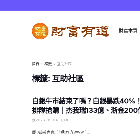
財富本質
首頁
標籤
互助社區
標籤:
互助社區
白銀牛市結束了嗎？白銀暴跌40%
排隊搶購｜杰我瑞133億、浙金20
2026-02-04
0
📘 臉書專頁：https://www.f ...