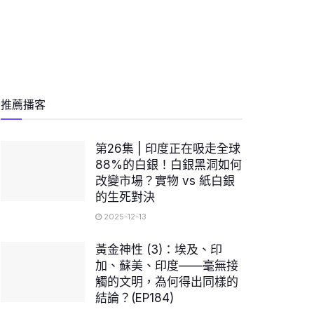
推薦播客
第26集 | 印度正在吸走全球
88%的白銀！白銀黑洞如何
改變市場？實物 vs 紙白銀
的生死對決
2025-12-13
黃金神性 (3)：埃及、印
加、蘇美、印度——毫無接
觸的文明，為何得出同樣的
結論？(EP184)