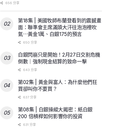
656 分享
第18集 | 美國牧師布蘭登看到的震撼畫
面：聯準會主席滿頭大汗往泡泡裡吹
氣⋯黃金1萬、白銀175的預言
650 分享
白銀閃崩只是開始！2月27日交割危機
倒數｜強制現金結算的致命一擊
643 分享
第02集 | 黃金與富人：為什麼他們狂
買卻叫你不要買？
637 分享
第08集 | 白銀操縱大揭密：紙白銀
200 倍槓桿如何影響你的投資
631 分享