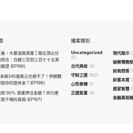
章
播客類別
Uncategorized
後，大暴漲兩資產 | 兩位頂尖分
現代啟示
(
(5)
約而合：白銀三百到三百七十五美
破解債務
證 (EP199)
古代典故
(4)
財商問答
(
守財之道
(162)
日本砸345億美元也救不了！伊朗戰
財富本質
(
毀你的退休金？(EP198)
心性修煉
(1)
道家智慧
(
把 90% 資產押注金銀？央行連
正道致富
(4)
金融真相
買千噸的真相 (EP197)