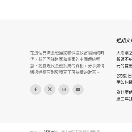
近期文
在這個充滿金融操縱和快速致富騙局的時
大崩潰之
代，我們回歸道家和儒家的中國傳統智
析師不
慧，揭露現代金融系統的真相，分享如何
元的雙重驗
通過道德原則累積真正可持續的財富。
(突發)
爭如何摧
為什麼他
續三年狂