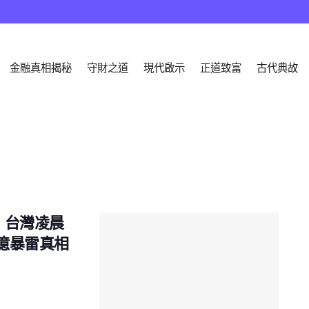
金融真相揭秘
守財之道
現代啟示
正道致富
古代典故
！台灣凌晨
0億暴雷真相