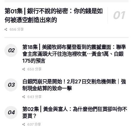
第01集 | 銀行不說的祕密：你的錢是如
何被憑空創造出來的
656 分享
第18集 | 美國牧師布蘭登看到的震撼畫面：聯準
會主席滿頭大汗往泡泡裡吹氣⋯黃金1萬、白銀
175的預言
650 分享
白銀閃崩只是開始！2月27日交割危機倒數｜強
制現金結算的致命一擊
643 分享
第02集 | 黃金與富人：為什麼他們狂買卻叫你不
要買？
637 分享