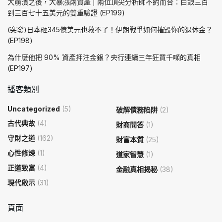
大崩潰之後，大暴漲兩資產 | 兩位頂尖分析師不約而合：白銀三百
到三百七十五美元的雙重驗證 (EP199)
(突發)日本砸345億美元也救不了！伊朗戰爭如何摧毀你的退休金？
(EP198)
為什麼他把 90% 資產押注金銀？央行連續三年狂買千噸的真相
(EP197)
播客類別
Uncategorized
(5)
破解債務陷阱
(2)
古代典故
(4)
財商問答
(1)
守財之道
(162)
財富本質
(25)
心性修煉
(1)
道家智慧
(1)
正道致富
(4)
金融真相揭秘
(38)
現代啟示
(31)
頁面