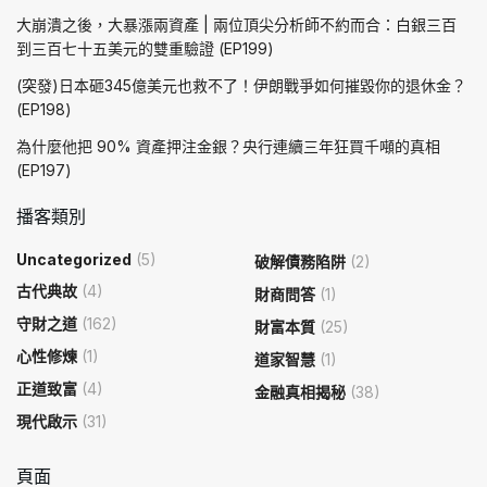
大崩潰之後，大暴漲兩資產 | 兩位頂尖分析師不約而合：白銀三百
到三百七十五美元的雙重驗證 (EP199)
(突發)日本砸345億美元也救不了！伊朗戰爭如何摧毀你的退休金？
(EP198)
為什麼他把 90% 資產押注金銀？央行連續三年狂買千噸的真相
(EP197)
播客類別
Uncategorized
(5)
破解債務陷阱
(2)
古代典故
(4)
財商問答
(1)
守財之道
(162)
財富本質
(25)
心性修煉
(1)
道家智慧
(1)
正道致富
(4)
金融真相揭秘
(38)
現代啟示
(31)
頁面