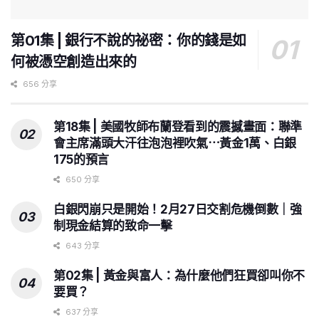
第01集 | 銀行不說的祕密：你的錢是如
何被憑空創造出來的
656 分享
第18集 | 美國牧師布蘭登看到的震撼畫面：聯準
會主席滿頭大汗往泡泡裡吹氣⋯黃金1萬、白銀
175的預言
650 分享
白銀閃崩只是開始！2月27日交割危機倒數｜強
制現金結算的致命一擊
643 分享
第02集 | 黃金與富人：為什麼他們狂買卻叫你不
要買？
637 分享