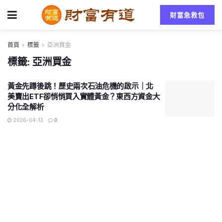
財富急救包
首頁
標籤
亞洲買金
標籤:
亞洲買金
黃金先蹲後跳！歷史兩次石油危機的啟示｜北
美賣出ETF卻悄悄買入實體黃金？東西方資金大
分化全解析
2026-04-13
0