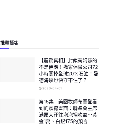
推薦播客
【震驚真相】封鎖荷姆茲的
不是伊朗！幾家保險公司72
小時關掉全球20%石油！曼
德海峽也快守不住了？
2026-04-01
第18集 | 美國牧師布蘭登看
到的震撼畫面：聯準會主席
滿頭大汗往泡泡裡吹氣⋯黃
金1萬、白銀175的預言