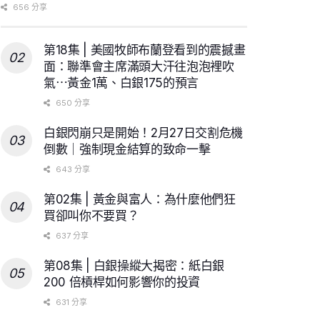
656 分享
第18集 | 美國牧師布蘭登看到的震撼畫
面：聯準會主席滿頭大汗往泡泡裡吹
氣⋯黃金1萬、白銀175的預言
650 分享
白銀閃崩只是開始！2月27日交割危機
倒數｜強制現金結算的致命一擊
643 分享
第02集 | 黃金與富人：為什麼他們狂
買卻叫你不要買？
637 分享
第08集 | 白銀操縱大揭密：紙白銀
200 倍槓桿如何影響你的投資
631 分享