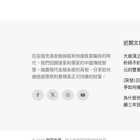
近期文
在這個充滿金融操縱和快速致富騙局的時
大崩潰之
代，我們回歸道家和儒家的中國傳統智
析師不
慧，揭露現代金融系統的真相，分享如何
元的雙重驗
通過道德原則累積真正可持續的財富。
(突發)
爭如何摧
為什麼他
續三年狂