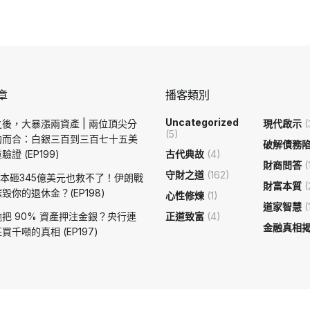
章
播客類別
Uncategorized
後，大暴漲兩資產 | 兩位頂尖分
現代啟示
(
(5)
約而合：白銀三百到三百七十五美
破解債務
證 (EP199)
古代典故
(4)
財商問答
(
守財之道
(162)
日本砸345億美元也救不了！伊朗戰
財富本質
(
毀你的退休金？(EP198)
心性修煉
(1)
道家智慧
(
把 90% 資產押注金銀？央行連
正道致富
(4)
金融真相
買千噸的真相 (EP197)