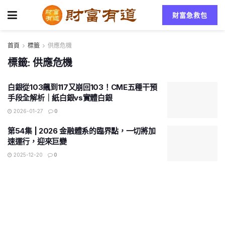
財富急救包
首頁
標籤
供應危機
標籤:
供應危機
白銀從103飆到117又崩回103！CME五種干預
手段全解析｜紙白銀vs實體白銀
2026-01-27
0
第54集 | 2026 金融體系的臨界點，一切將加
速運行，迎來巨變
2025-12-20
0