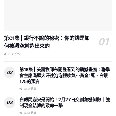
第01集 | 銀行不說的祕密：你的錢是如
何被憑空創造出來的
656 分享
第18集 | 美國牧師布蘭登看到的震撼畫面：聯準
會主席滿頭大汗往泡泡裡吹氣⋯黃金1萬、白銀
175的預言
650 分享
白銀閃崩只是開始！2月27日交割危機倒數｜強
制現金結算的致命一擊
643 分享