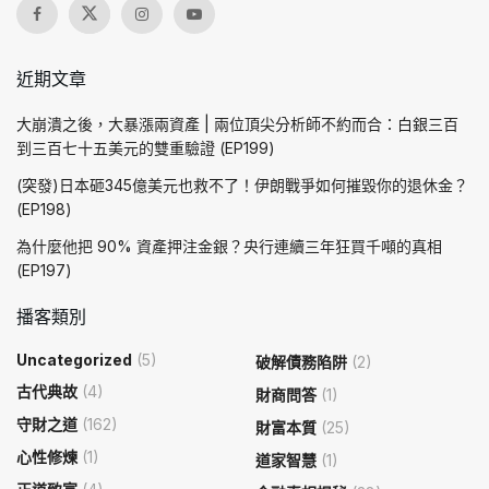
近期文章
大崩潰之後，大暴漲兩資產 | 兩位頂尖分析師不約而合：白銀三百
到三百七十五美元的雙重驗證 (EP199)
(突發)日本砸345億美元也救不了！伊朗戰爭如何摧毀你的退休金？
(EP198)
為什麼他把 90% 資產押注金銀？央行連續三年狂買千噸的真相
(EP197)
播客類別
Uncategorized
(5)
破解債務陷阱
(2)
古代典故
(4)
財商問答
(1)
守財之道
(162)
財富本質
(25)
心性修煉
(1)
道家智慧
(1)