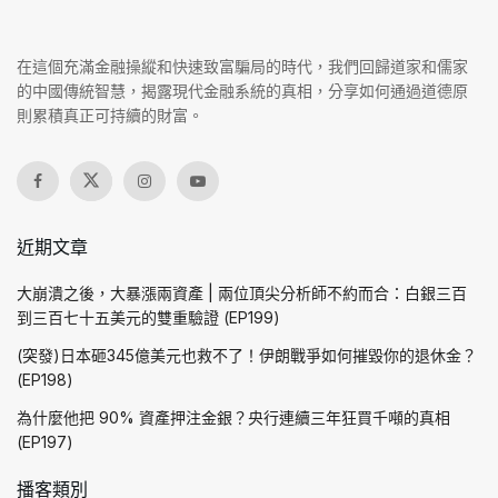
在這個充滿金融操縱和快速致富騙局的時代，我們回歸道家和儒家
的中國傳統智慧，揭露現代金融系統的真相，分享如何通過道德原
則累積真正可持續的財富。
近期文章
大崩潰之後，大暴漲兩資產 | 兩位頂尖分析師不約而合：白銀三百
到三百七十五美元的雙重驗證 (EP199)
(突發)日本砸345億美元也救不了！伊朗戰爭如何摧毀你的退休金？
(EP198)
為什麼他把 90% 資產押注金銀？央行連續三年狂買千噸的真相
(EP197)
播客類別