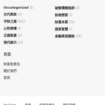
Uncategorized
(5)
破解債務陷阱
(2)
古代典故
(4)
財商問答
(1)
守財之道
(162)
財富本質
(25)
心性修煉
(1)
道家智慧
(1)
正道致富
(4)
金融真相揭秘
(38)
現代啟示
(31)
頁面
財富急救包
關於我們
首頁
YouTube
臉書
財富急救包
關於我們