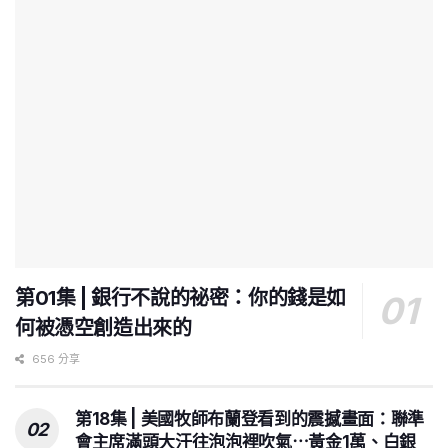
第01集 | 銀行不說的祕密：你的錢是如
何被憑空創造出來的
656 分享
第18集 | 美國牧師布蘭登看到的震撼畫面：聯準
會主席滿頭大汗往泡泡裡吹氣⋯黃金1萬、白銀