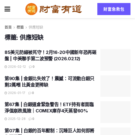
財富急救包
首頁
標籤
供應短缺
標籤:
供應短缺
85美元防線被死守！2月16-20中國新年恐再砸
盤 | 中美聯手第二波預警 (2026.02.12)
2026-02-12
0
第90集 | 金銀比失效了！震撼：可流動白銀只
剩2萬噸 比黃金更稀缺
2026-01-17
0
第67集 | 白銀逼倉緊急警告！ETF持有者面臨
淨值崩跌風險｜COMEX庫存4天蒸發60%
2025-12-28
0
第07集 | 白銀的百年壓制：沉睡巨人如何即將