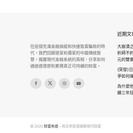
近期文
在這個充滿金融操縱和快速致富騙局的時
大崩潰之
代，我們回歸道家和儒家的中國傳統智
析師不
慧，揭露現代金融系統的真相，分享如何
元的雙重驗
通過道德原則累積真正可持續的財富。
(突發)
爭如何摧
為什麼他
續三年狂
© 2025
財富有道
- 用古老智慧理解現代財富