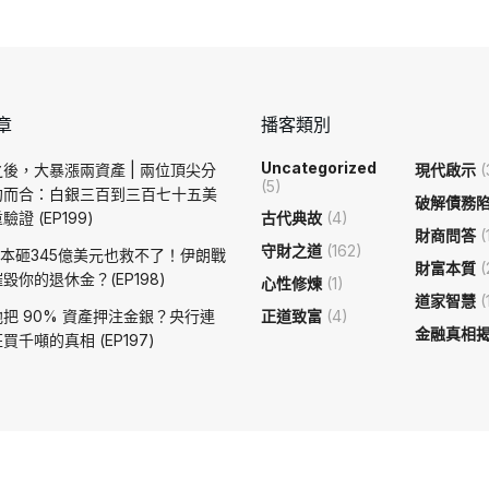
章
播客類別
Uncategorized
後，大暴漲兩資產 | 兩位頂尖分
現代啟示
(
(5)
約而合：白銀三百到三百七十五美
破解債務
證 (EP199)
古代典故
(4)
財商問答
(
守財之道
(162)
日本砸345億美元也救不了！伊朗戰
財富本質
(
毀你的退休金？(EP198)
心性修煉
(1)
道家智慧
(
把 90% 資產押注金銀？央行連
正道致富
(4)
金融真相
買千噸的真相 (EP197)