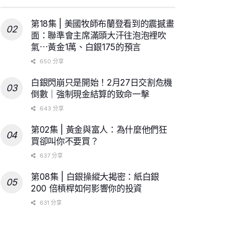
第18集 | 美國牧師布蘭登看到的震撼畫
面：聯準會主席滿頭大汗往泡泡裡吹
氣⋯黃金1萬、白銀175的預言
650 分享
白銀閃崩只是開始！2月27日交割危機
倒數｜強制現金結算的致命一擊
643 分享
第02集 | 黃金與富人：為什麼他們狂
買卻叫你不要買？
637 分享
第08集 | 白銀操縱大揭密：紙白銀
200 倍槓桿如何影響你的投資
631 分享