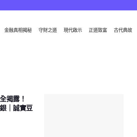
金融真相揭秘
守財之道
現代啟示
正道致富
古代典故
全揭露！
銀｜誠實豆