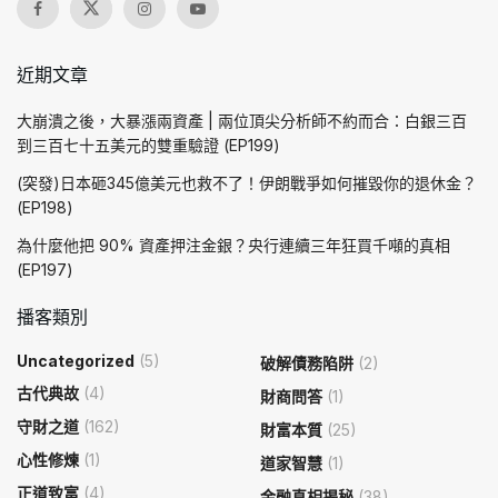
近期文章
大崩潰之後，大暴漲兩資產 | 兩位頂尖分析師不約而合：白銀三百
到三百七十五美元的雙重驗證 (EP199)
(突發)日本砸345億美元也救不了！伊朗戰爭如何摧毀你的退休金？
(EP198)
為什麼他把 90% 資產押注金銀？央行連續三年狂買千噸的真相
(EP197)
播客類別
Uncategorized
(5)
破解債務陷阱
(2)
古代典故
(4)
財商問答
(1)
守財之道
(162)
財富本質
(25)
心性修煉
(1)
道家智慧
(1)
正道致富
(4)
金融真相揭秘
(38)