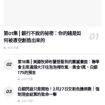
第01集 | 銀行不說的祕密：你的錢是如
何被憑空創造出來的
656 分享
第18集 | 美國牧師布蘭登看到的震撼畫面：聯準
會主席滿頭大汗往泡泡裡吹氣⋯黃金1萬、白銀
175的預言
650 分享
白銀閃崩只是開始！2月27日交割危機倒數｜強
制現金結算的致命一擊
643 分享