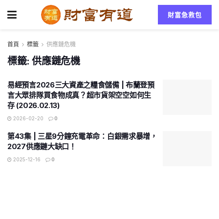
財富急救包
首頁
標籤
供應鏈危機
標籤:
供應鏈危機
易經預言2026三大資產之糧食儲備 | 布蘭登預
言大眾排隊買食物成真？超市貨架空空如何生
存 (2026.02.13)
2026-02-20
0
第43集 | 三星9分鐘充電革命：白銀需求暴增，
2027供應鏈大缺口！
2025-12-16
0