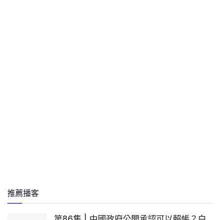
推薦播客
第86集 | 中國政府公開承認可以賴帳？白