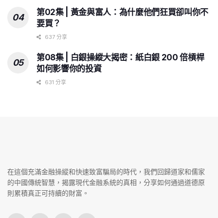
第02集 | 黃金與富人：為什麼他們狂買卻叫你不
要買？
637 分享
第08集 | 白銀操縱大揭密：紙白銀 200 倍槓桿
如何影響你的投資
631 分享
在這個充滿金融操縱和快速致富騙局的時代，我們回歸道家和儒家
的中國傳統智慧，揭露現代金融系統的真相，分享如何通過道德原
則累積真正可持續的財富。