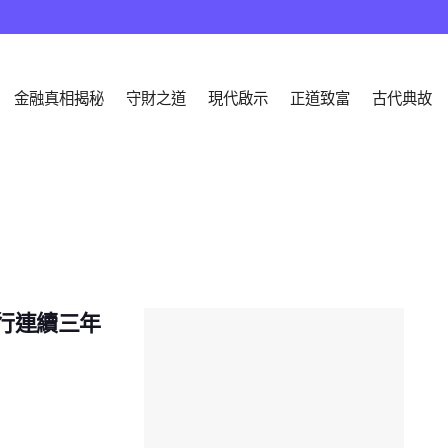
金融真相揭秘
守財之道
現代啟示
正道致富
古代典故
央行連續三年