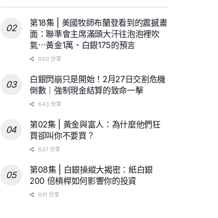
第18集 | 美國牧師布蘭登看到的震撼畫
面：聯準會主席滿頭大汗往泡泡裡吹
氣⋯黃金1萬、白銀175的預言
650 分享
白銀閃崩只是開始！2月27日交割危機
倒數｜強制現金結算的致命一擊
643 分享
第02集 | 黃金與富人：為什麼他們狂
買卻叫你不要買？
637 分享
第08集 | 白銀操縱大揭密：紙白銀
200 倍槓桿如何影響你的投資
631 分享