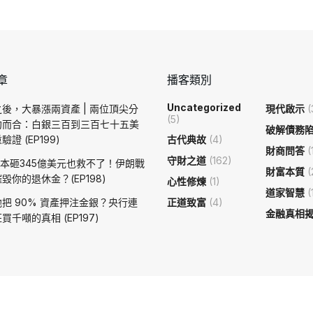
章
播客類別
Uncategorized
後，大暴漲兩資產 | 兩位頂尖分
現代啟示
(
(5)
約而合：白銀三百到三百七十五美
破解債務
證 (EP199)
古代典故
(4)
財商問答
(
守財之道
(162)
日本砸345億美元也救不了！伊朗戰
財富本質
(
毀你的退休金？(EP198)
心性修煉
(1)
道家智慧
(
把 90% 資產押注金銀？央行連
正道致富
(4)
金融真相
買千噸的真相 (EP197)