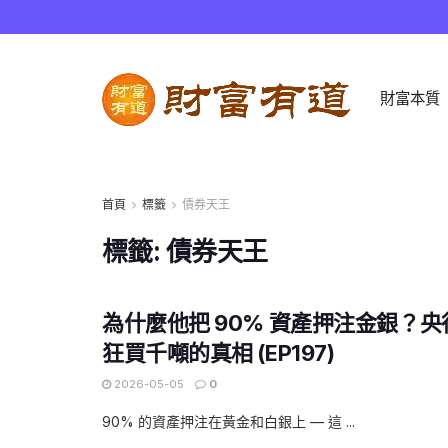
財富本質
首頁
標籤
債券天王
標籤:
債券天王
為什麼他把 90% 資產押注金銀？
狂買千噸的真相 (EP197)
2026-05-05
0
90% 的資產押注在黃金和白銀上 — 這 ...