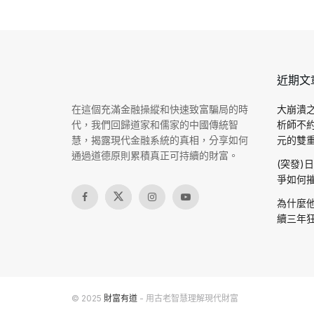
近期文
在這個充滿金融操縱和快速致富騙局的時
大崩潰之
代，我們回歸道家和儒家的中國傳統智
析師不
慧，揭露現代金融系統的真相，分享如何
元的雙重驗
通過道德原則累積真正可持續的財富。
(突發)
爭如何摧
為什麼他
續三年狂
© 2025
財富有道
- 用古老智慧理解現代財富