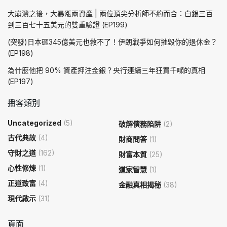
大崩潰之後，大暴漲兩資產 | 兩位頂尖分析師不約而合：白銀三百
到三百七十五美元的雙重驗證 (EP199)
(突發)日本砸345億美元也救不了！伊朗戰爭如何摧毀你的退休金？
(EP198)
為什麼他把 90% 資產押注金銀？央行連續三年狂買千噸的真相
(EP197)
播客類別
Uncategorized
(5)
破解債務陷阱
(2)
古代典故
(4)
財商問答
(1)
守財之道
(162)
財富本質
(25)
心性修煉
(1)
道家智慧
(1)
正道致富
(4)
金融真相揭秘
(38)
現代啟示
(31)
頁面