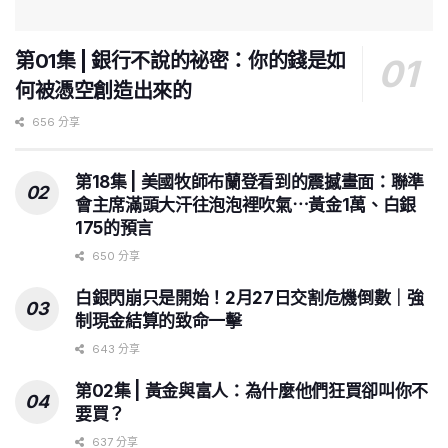
第01集 | 銀行不說的祕密：你的錢是如
何被憑空創造出來的
656 分享
第18集 | 美國牧師布蘭登看到的震撼畫面：聯準
會主席滿頭大汗往泡泡裡吹氣⋯黃金1萬、白銀
175的預言
650 分享
白銀閃崩只是開始！2月27日交割危機倒數｜強
制現金結算的致命一擊
643 分享
第02集 | 黃金與富人：為什麼他們狂買卻叫你不
要買？
637 分享