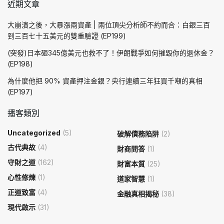
近期文章
大崩潰之後，大暴漲兩資產 | 兩位頂尖分析師不約而合：白銀三百
到三百七十五美元的雙重驗證 (EP199)
(突發)日本砸345億美元也救不了！伊朗戰爭如何摧毀你的退休金？
(EP198)
為什麼他把 90% 資產押注金銀？央行連續三年狂買千噸的真相
(EP197)
播客類別
Uncategorized
(5)
破解債務陷阱
(2)
古代典故
(4)
財商問答
(1)
守財之道
(162)
財富本質
(25)
心性修煉
(1)
道家智慧
(1)
正道致富
(4)
金融真相揭秘
(38)
現代啟示
(31)