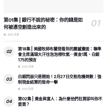
第01集 | 銀行不說的祕密：你的錢是如
何被憑空創造出來的
656 分享
第18集 | 美國牧師布蘭登看到的震撼畫面：聯準
會主席滿頭大汗往泡泡裡吹氣⋯黃金1萬、白銀
175的預言
649 分享
白銀閃崩只是開始！2月27日交割危機倒數｜強
制現金結算的致命一擊
643 分享
第02集 | 黃金與富人：為什麼他們狂買卻叫你不
要買？