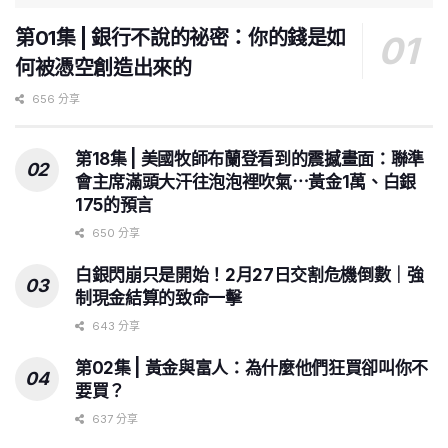
第01集 | 銀行不說的祕密：你的錢是如
何被憑空創造出來的
656 分享
第18集 | 美國牧師布蘭登看到的震撼畫面：聯準
會主席滿頭大汗往泡泡裡吹氣⋯黃金1萬、白銀
175的預言
650 分享
白銀閃崩只是開始！2月27日交割危機倒數｜強
制現金結算的致命一擊
643 分享
第02集 | 黃金與富人：為什麼他們狂買卻叫你不
要買？
637 分享