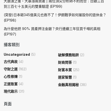
大崩潰之後，大暴漲兩資產 | 兩位頂尖分析師不約而合：白銀三百
到三百七十五美元的雙重驗證 (EP199)
(突發)日本砸345億美元也救不了！伊朗戰爭如何摧毀你的退休金？
(EP198)
為什麼他把 90% 資產押注金銀？央行連續三年狂買千噸的真相
(EP197)
播客類別
Uncategorized
(5)
破解債務陷阱
(2)
古代典故
(4)
財商問答
(1)
守財之道
(162)
財富本質
(25)
心性修煉
(1)
道家智慧
(1)
正道致富
(4)
金融真相揭秘
(38)
現代啟示
(31)
頁面