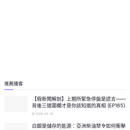
推薦播客
【假新聞解剖】上期所緊急停盤是謊言——
背後三道圍欄才是你該知道的真相 (EP185)
2026-04-19
白銀是儲存的能源：亞洲柴油禁令如何衝擊