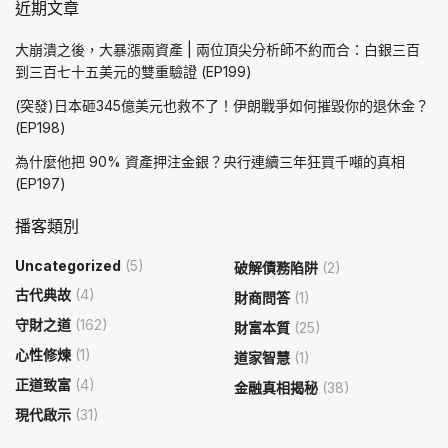
近期文章
大崩潰之後，大暴漲兩資產 | 兩位頂尖分析師不約而合：白銀三百
到三百七十五美元的雙重驗證 (EP199)
(突發)日本砸345億美元也救不了！伊朗戰爭如何摧毀你的退休金？
(EP198)
為什麼他把 90% 資產押注金銀？央行連續三年狂買千噸的真相
(EP197)
播客類別
Uncategorized
(5)
破解債務陷阱
(2)
古代典故
(4)
財商問答
(1)
守財之道
(162)
財富本質
(25)
心性修煉
(1)
道家智慧
(1)
正道致富
(4)
金融真相揭秘
(38)
現代啟示
(31)