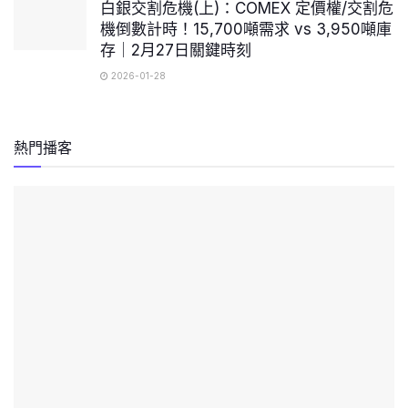
白銀交割危機(上)：COMEX 定價權/交割危
機倒數計時！15,700噸需求 vs 3,950噸庫
存｜2月27日關鍵時刻
2026-01-28
熱門播客