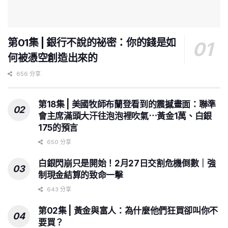
第01集 | 銀行不說的祕密：你的錢是如
何被憑空創造出來的
656 分享
第18集 | 美國牧師布蘭登看到的震撼畫面：聯準
會主席滿頭大汗往泡泡裡吹氣⋯黃金1萬、白銀
175的預言
650 分享
白銀閃崩只是開始！2月27日交割危機倒數｜強
制現金結算的致命一擊
643 分享
第02集 | 黃金與富人：為什麼他們狂買卻叫你不
要買？