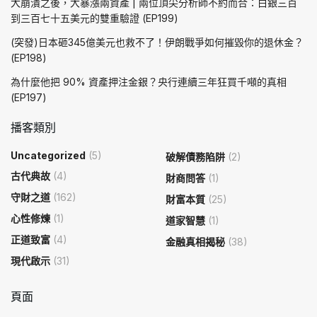
大崩潰之後，大暴漲兩資產 | 兩位頂尖分析師不約而合：白銀三百
到三百七十五美元的雙重驗證 (EP199)
(突發)日本砸345億美元也救不了！伊朗戰爭如何摧毀你的退休金？
(EP198)
為什麼他把 90% 資產押注金銀？央行連續三年狂買千噸的真相
(EP197)
播客類別
Uncategorized
(5)
破解債務陷阱
(2)
古代典故
(4)
財商問答
(1)
守財之道
(162)
財富本質
(25)
心性修煉
(1)
道家智慧
(1)
正道致富
(4)
金融真相揭秘
(38)
現代啟示
(31)
頁面