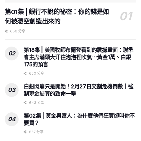
第01集 | 銀行不說的祕密：你的錢是如
何被憑空創造出來的
656 分享
第18集 | 美國牧師布蘭登看到的震撼畫面：聯準
會主席滿頭大汗往泡泡裡吹氣⋯黃金1萬、白銀
175的預言
650 分享
白銀閃崩只是開始！2月27日交割危機倒數｜強
制現金結算的致命一擊
643 分享
第02集 | 黃金與富人：為什麼他們狂買卻叫你不
要買？
637 分享