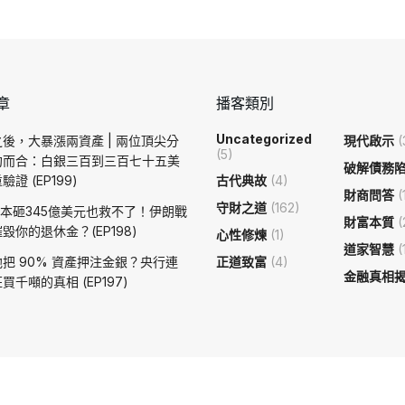
章
播客類別
Uncategorized
後，大暴漲兩資產 | 兩位頂尖分
現代啟示
(
(5)
約而合：白銀三百到三百七十五美
破解債務
證 (EP199)
古代典故
(4)
財商問答
(
守財之道
(162)
日本砸345億美元也救不了！伊朗戰
財富本質
(
毀你的退休金？(EP198)
心性修煉
(1)
道家智慧
(
把 90% 資產押注金銀？央行連
正道致富
(4)
金融真相
買千噸的真相 (EP197)