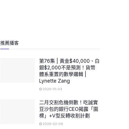
推薦播客
第76集 | 黃金$40,000、白
銀$2,000不是預測！貨幣
體系重置的數學邏輯 |
Lynette Zang
2026-01-04
二月交割危機倒數！吃誠實
豆沙包的銀行CEO揭露「圍
標」+V型反轉收割計劃
2026-02-08