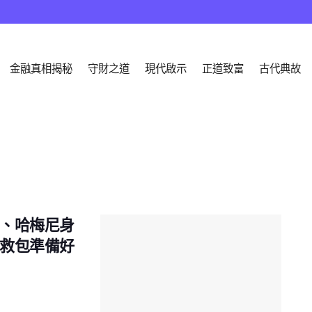
金融真相揭秘
守財之道
現代啟示
正道致富
古代典故
、哈梅尼身
救包準備好