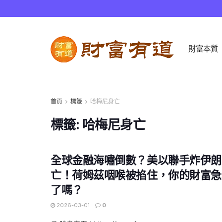
財富本質
首頁
標籤
哈梅尼身亡
標籤:
哈梅尼身亡
全球金融海嘯倒數？美以聯手炸伊朗
亡！荷姆茲咽喉被掐住，你的財富急
了嗎？
2026-03-01
0