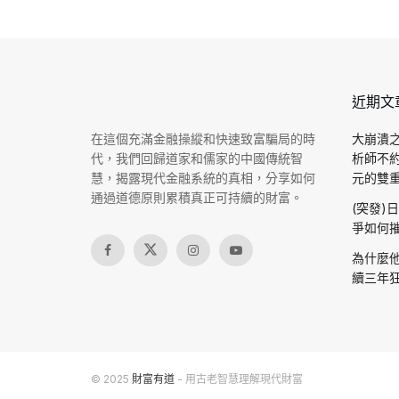
近期文
在這個充滿金融操縱和快速致富騙局的時
大崩潰之
代，我們回歸道家和儒家的中國傳統智
析師不
慧，揭露現代金融系統的真相，分享如何
元的雙重驗
通過道德原則累積真正可持續的財富。
(突發)
爭如何摧
為什麼他
續三年狂
© 2025
財富有道
- 用古老智慧理解現代財富