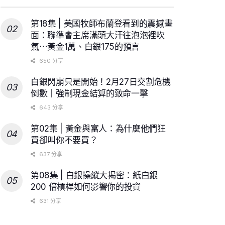
第18集 | 美國牧師布蘭登看到的震撼畫
面：聯準會主席滿頭大汗往泡泡裡吹
氣⋯黃金1萬、白銀175的預言
650 分享
白銀閃崩只是開始！2月27日交割危機
倒數｜強制現金結算的致命一擊
643 分享
第02集 | 黃金與富人：為什麼他們狂
買卻叫你不要買？
637 分享
第08集 | 白銀操縱大揭密：紙白銀
200 倍槓桿如何影響你的投資
631 分享