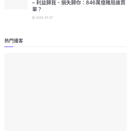
– 利益歸我、損失歸你：846萬億賭局誰買
單？
2026-01-27
熱門播客