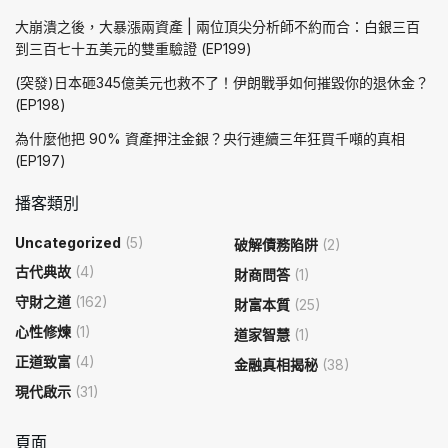
大崩潰之後，大暴漲兩資產 | 兩位頂尖分析師不約而合：白銀三百
到三百七十五美元的雙重驗證 (EP199)
(突發)日本砸345億美元也救不了！伊朗戰爭如何摧毀你的退休金？
(EP198)
為什麼他把 90% 資產押注金銀？央行連續三年狂買千噸的真相
(EP197)
播客類別
Uncategorized
(5)
破解債務陷阱
(2)
古代典故
(4)
財商問答
(1)
守財之道
(162)
財富本質
(25)
心性修煉
(1)
道家智慧
(1)
正道致富
(4)
金融真相揭秘
(38)
現代啟示
(31)
頁面