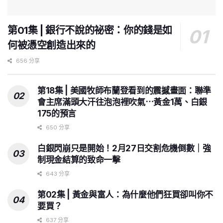
第01集 | 銀行不說的祕密：你的錢是如
何被憑空創造出來的
656 分享
第18集 | 美國牧師布蘭登看到的震撼畫面：聯準
會主席滿頭大汗往泡泡裡吹氣⋯黃金1萬、白銀
175的預言
650 分享
白銀閃崩只是開始！2月27日交割危機倒數｜強
制現金結算的致命一擊
643 分享
第02集 | 黃金與富人：為什麼他們狂買卻叫你不
要買？
637 分享