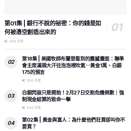
第01集 | 銀行不說的祕密：你的錢是如
何被憑空創造出來的
656 分享
第18集 | 美國牧師布蘭登看到的震撼畫面：聯準
會主席滿頭大汗往泡泡裡吹氣⋯黃金1萬、白銀
175的預言
650 分享
白銀閃崩只是開始！2月27日交割危機倒數｜強
制現金結算的致命一擊
643 分享
第02集 | 黃金與富人：為什麼他們狂買卻叫你不
要買？