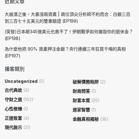
近期文章
大崩潰之後，大暴漲兩資產 | 兩位頂尖分析師不約而合：白銀三百
到三百七十五美元的雙重驗證 (EP199)
(突發)日本砸345億美元也救不了！伊朗戰爭如何摧毀你的退休金？
(EP198)
為什麼他把 90% 資產押注金銀？央行連續三年狂買千噸的真相
(EP197)
播客類別
Uncategorized
(5)
破解債務陷阱
(2)
古代典故
(4)
財商問答
(1)
守財之道
(162)
財富本質
(25)
心性修煉
(1)
道家智慧
(1)
正道致富
(4)
金融真相揭秘
(38)
現代啟示
(31)