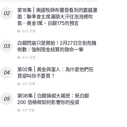
第18集 | 美國牧師布蘭登看到的震撼畫
面：聯準會主席滿頭大汗往泡泡裡吹
氣⋯黃金1萬、白銀175的預言
650 分享
白銀閃崩只是開始！2月27日交割危機
倒數｜強制現金結算的致命一擊
643 分享
第02集 | 黃金與富人：為什麼他們狂
買卻叫你不要買？
637 分享
第08集 | 白銀操縱大揭密：紙白銀
200 倍槓桿如何影響你的投資
631 分享