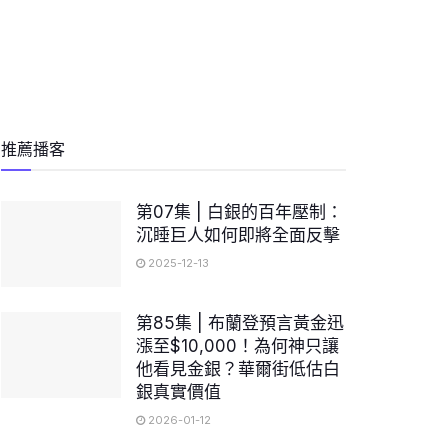
推薦播客
第07集 | 白銀的百年壓制：
沉睡巨人如何即將全面反擊
2025-12-13
第85集 | 布蘭登預言黃金迅
漲至$10,000！為何神只讓
他看見金銀？華爾街低估白
銀真實價值
2026-01-12