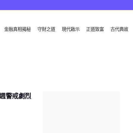
金融真相揭秘
守財之道
現代啟示
正道致富
古代典故
一週警戒劇烈