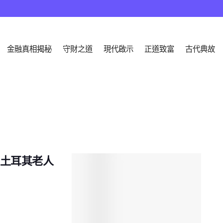
金融真相揭秘
守財之道
現代啟示
正道致富
古代典故
？土耳其老人