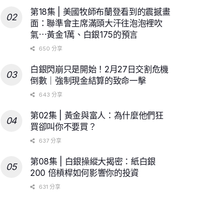
第18集 | 美國牧師布蘭登看到的震撼畫
面：聯準會主席滿頭大汗往泡泡裡吹
氣⋯黃金1萬、白銀175的預言
650 分享
白銀閃崩只是開始！2月27日交割危機
倒數｜強制現金結算的致命一擊
643 分享
第02集 | 黃金與富人：為什麼他們狂
買卻叫你不要買？
637 分享
第08集 | 白銀操縱大揭密：紙白銀
200 倍槓桿如何影響你的投資
631 分享