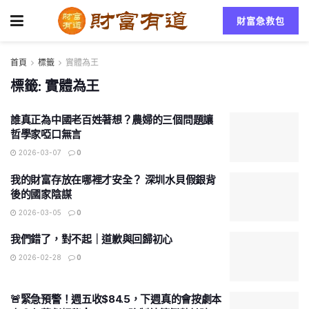
財富急救包
首頁
標籤
實體為王
標籤:
實體為王
誰真正為中國老百姓著想？農婦的三個問題讓
哲學家啞口無言
2026-03-07
0
我的財富存放在哪裡才安全？ 深圳水貝假銀背
後的國家陰謀
2026-03-05
0
我們錯了，對不起｜道歉與回歸初心
2026-02-28
0
🚨緊急預警！週五收$84.5，下週真的會按劇本