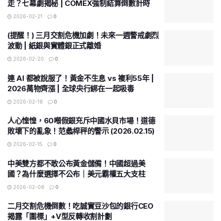
走？七幕劇揭秘 | COMEX強制結算倒數計時
2026-02-21
0
(提醒！) 三月交割危機加劇！未來一週警戒劇烈
波動 | 紙銀與實體銀正式離婚
2026-02-20
0
連 AI 都被說服了！黃金不生息 vs 複利55年 |
2026萬物齊漲 | 全球央行綁在一起吸毒
2026-02-18
0
人心惶惶，60噸假銀充斥中國水貝市場！道德
敗壞下的亂象！范蠡桿秤的警示 (2026.02.15)
2026-02-15
0
中美雙方都不敢公布黃金儲備！中國超過美
國？為什麼選擇不公布｜美元霸權五大支柱
2026-02-08
0
二月交割危機倒數！吃誠實豆沙包的銀行CEO
揭露「圍標」+V型反轉收割計劃