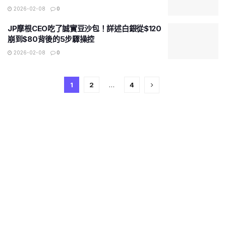
2026-02-08
0
JP摩根CEO吃了誠實豆沙包！詳述白銀從$120
崩到$80背後的5步驟操控
2026-02-08
0
1
2
…
4