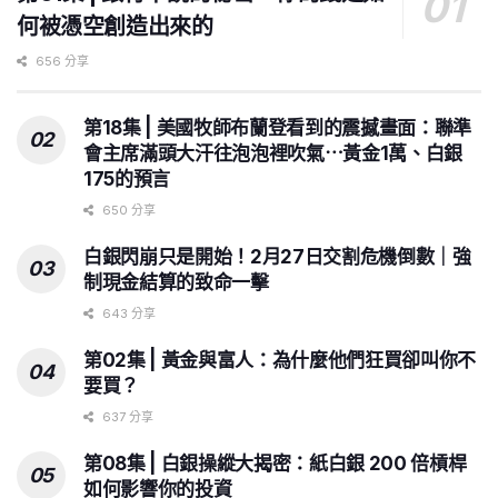
何被憑空創造出來的
656 分享
第18集 | 美國牧師布蘭登看到的震撼畫面：聯準
會主席滿頭大汗往泡泡裡吹氣⋯黃金1萬、白銀
175的預言
650 分享
白銀閃崩只是開始！2月27日交割危機倒數｜強
制現金結算的致命一擊
643 分享
第02集 | 黃金與富人：為什麼他們狂買卻叫你不
要買？
637 分享
第08集 | 白銀操縱大揭密：紙白銀 200 倍槓桿
如何影響你的投資