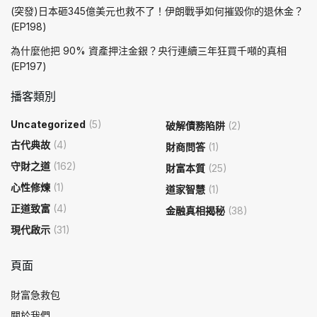
(突發)日本砸345億美元也救不了！伊朗戰爭如何摧毀你的退休金？
(EP198)
為什麼他把 90% 資產押注金銀？央行連續三年狂買千噸的真相
(EP197)
播客類別
Uncategorized
(5)
破解債務陷阱
(2)
古代典故
(4)
財商問答
(1)
守財之道
(162)
財富本質
(25)
心性修煉
(1)
道家智慧
(1)
正道致富
(4)
金融真相揭秘
(38)
現代啟示
(31)
頁面
財富急救包
關於我們