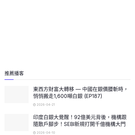
推薦播客
東西方財富大轉移 — 中國在銀價腰斬時，
悄悄搬走1,600噸白銀 (EP187)
2026-04-21
印度白銀大覺醒！92億美元背後，機構跟
隨散戶腳步！SEBI新規打開千億機構大門
2026-04-10