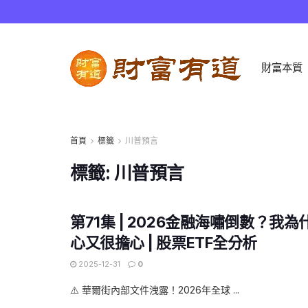
財富本質
首頁
標籤
川普預言
標籤:
川普預言
第71集 | 2026金融海嘯倒數？我
心又很擔心 | 股票ETF全分析
2025-12-31
0
⚠️ 華爾街內部文件洩露！2026年全球 ...