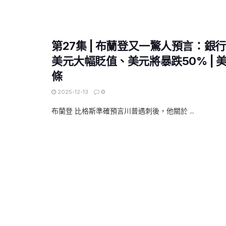
第27集 | 布蘭登又一驚人預言：銀
美元大幅貶值、美元將暴跌50% | 
條
2025-12-13
0
布蘭登 比格斯準確預言川普遇刺後，他關於 ...