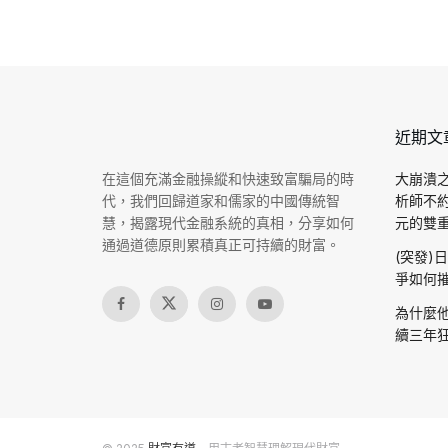
近期文
在這個充滿金融操縱和快速致富騙局的時
大崩潰之
代，我們回歸道家和儒家的中國傳統智
析師不
慧，揭露現代金融系統的真相，分享如何
元的雙重驗
通過道德原則累積真正可持續的財富。
(突發)
爭如何摧
為什麼他
續三年狂