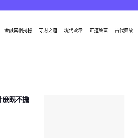
金融真相揭秘
守財之道
現代啟示
正道致富
古代典故
為什麼既不擔