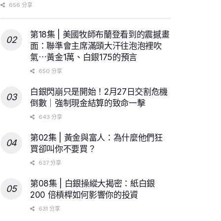
656 分享
第18集 | 美國牧師布蘭登看到的震撼畫
面：聯準會主席滿頭大汗往泡泡裡吹
氣⋯黃金1萬、白銀175的預言
650 分享
白銀閃崩只是開始！2月27日交割危機
倒數｜強制現金結算的致命一擊
643 分享
第02集 | 黃金與富人：為什麼他們狂
買卻叫你不要買？
637 分享
第08集 | 白銀操縱大揭密：紙白銀
200 倍槓桿如何影響你的投資
631 分享