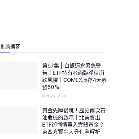
推薦播客
第67集 | 白銀逼倉緊急警
告！ETF持有者面臨淨值崩
跌風險｜COMEX庫存4天蒸
發60%
2025-12-28
黃金先蹲後跳！歷史兩次石
油危機的啟示｜北美賣出
ETF卻悄悄買入實體黃金？
東西方資金大分化全解析