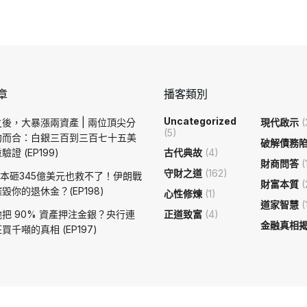
章
播客類別
Uncategorized
後，大暴漲兩資產 | 兩位頂尖分
現代啟示
(
(5)
約而合：白銀三百到三百七十五美
破解債務
證 (EP199)
古代典故
(4)
財商問答
(
守財之道
(162)
日本砸345億美元也救不了！伊朗戰
財富本質
(
毀你的退休金？(EP198)
心性修煉
(1)
道家智慧
(
把 90% 資產押注金銀？央行連
正道致富
(4)
金融真相
買千噸的真相 (EP197)