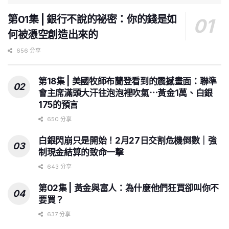
第01集 | 銀行不說的祕密：你的錢是如
何被憑空創造出來的
656 分享
第18集 | 美國牧師布蘭登看到的震撼畫面：聯準
會主席滿頭大汗往泡泡裡吹氣⋯黃金1萬、白銀
175的預言
650 分享
白銀閃崩只是開始！2月27日交割危機倒數｜強
制現金結算的致命一擊
643 分享
第02集 | 黃金與富人：為什麼他們狂買卻叫你不
要買？
637 分享