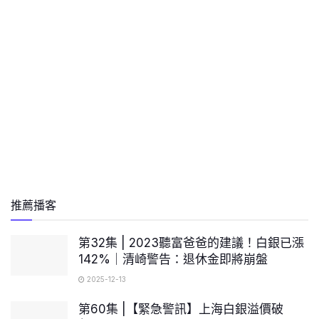
推薦播客
第32集 | 2023聽富爸爸的建議！白銀已漲
142%｜清崎警告：退休金即將崩盤
2025-12-13
第60集 |【緊急警訊】上海白銀溢價破