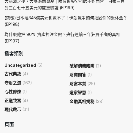
大崩潰之後，大暴漲兩資產 | 兩位頂尖分析師不約而合：白銀三百
到三百七十五美元的雙重驗證 (EP199)
(突發)日本砸345億美元也救不了！伊朗戰爭如何摧毀你的退休金？
(EP198)
為什麼他把 90% 資產押注金銀？央行連續三年狂買千噸的真相
(EP197)
播客類別
Uncategorized
(5)
破解債務陷阱
(2)
古代典故
(4)
財商問答
(1)
守財之道
(162)
財富本質
(25)
心性修煉
(1)
道家智慧
(1)
正道致富
(4)
金融真相揭秘
(38)
現代啟示
(31)
頁面