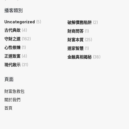
播客類別
Uncategorized
(5)
破解債務陷阱
(2)
古代典故
(4)
財商問答
(1)
守財之道
(162)
財富本質
(25)
心性修煉
(1)
道家智慧
(1)
正道致富
(4)
金融真相揭秘
(38)
現代啟示
(31)
頁面
財富急救包
關於我們
首頁