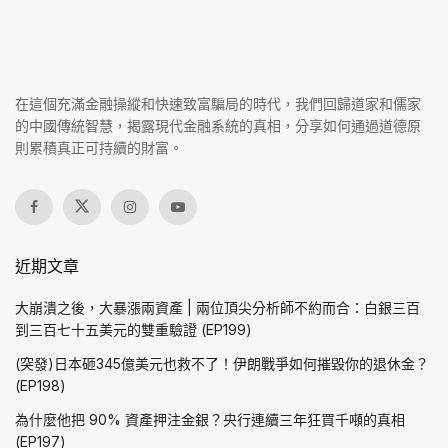
在這個充滿金融操縱和快速致富騙局的時代，我們回歸道家和儒家
的中國傳統智慧，揭露現代金融系統的真相，分享如何通過道德原
則累積真正可持續的財富。
近期文章
大崩潰之後，大暴漲兩資產 | 兩位頂尖分析師不約而合：白銀三百
到三百七十五美元的雙重驗證 (EP199)
(突發)日本砸345億美元也救不了！伊朗戰爭如何摧毀你的退休金？
(EP198)
為什麼他把 90% 資產押注金銀？央行連續三年狂買千噸的真相
(EP197)