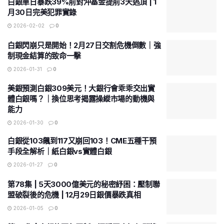
白銀單日暴跌39%前對沖基金提前3天逃頂 | 1
月30日完美犯罪實錄
2026-02-02
0
白銀閃崩只是開始！2月27日交割危機倒數｜強
制現金結算的致命一擊
2026-01-31
0
美銀預測白銀309美元！大銀行會乖乖交出實
體白銀嗎？｜換位思考揭露操縱市場的動機與
能力
2026-01-30
0
白銀從103飆到117又崩回103！CME五種干預
手段全解析｜紙白銀vs實體白銀
2026-01-27
0
第78集 | 5天3000億美元的秘密紓困：壓制聯
盟破裂後的危機 | 12月29日銀價暴跌真相
2026-01-05
0