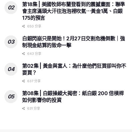
第18集 | 美國牧師布蘭登看到的震撼畫面：聯準
會主席滿頭大汗往泡泡裡吹氣⋯黃金1萬、白銀
175的預言
650 分享
白銀閃崩只是開始！2月27日交割危機倒數｜強
制現金結算的致命一擊
643 分享
第02集 | 黃金與富人：為什麼他們狂買卻叫你不
要買？
637 分享
第08集 | 白銀操縱大揭密：紙白銀 200 倍槓桿
如何影響你的投資
631 分享