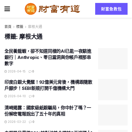
財富急救包
首頁
標籤
摩根大通
標籤:
摩根大通
全民養龍蝦，卻不知道同樣的AI已能一夜駭進
銀行｜Anthropic、零日漏洞與你帳戶裡那串
數字
2026-04-15
0
印度白銀大覺醒！92億美元背後，機構跟隨散
戶腳步！SEBI新規打開千億機構大門
2026-04-10
0
清崎揭露：國家級紙銀騙局，你中計了嗎？一
份解密電報說出了五十年的真相
2026-03-22
0