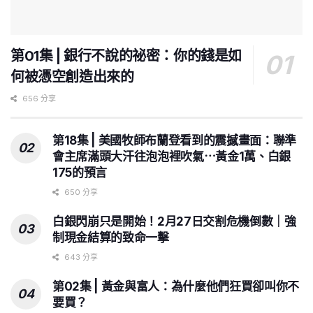
第01集 | 銀行不說的祕密：你的錢是如
何被憑空創造出來的
656 分享
第18集 | 美國牧師布蘭登看到的震撼畫面：聯準
會主席滿頭大汗往泡泡裡吹氣⋯黃金1萬、白銀
175的預言
650 分享
白銀閃崩只是開始！2月27日交割危機倒數｜強
制現金結算的致命一擊
643 分享
第02集 | 黃金與富人：為什麼他們狂買卻叫你不
要買？