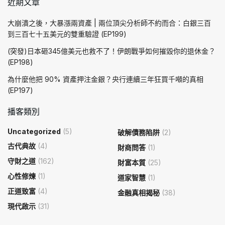
近期文章
大崩潰之後，大暴漲兩資產 | 兩位頂尖分析師不約而合：白銀三百
到三百七十五美元的雙重驗證 (EP199)
(突發)日本砸345億美元也救不了！伊朗戰爭如何摧毀你的退休金？
(EP198)
為什麼他把 90% 資產押注金銀？央行連續三年狂買千噸的真相
(EP197)
播客類別
Uncategorized
(5)
破解債務陷阱
(2)
古代典故
(4)
財商問答
(1)
守財之道
(162)
財富本質
(25)
心性修煉
(1)
道家智慧
(1)
正道致富
(4)
金融真相揭秘
(38)
現代啟示
(31)