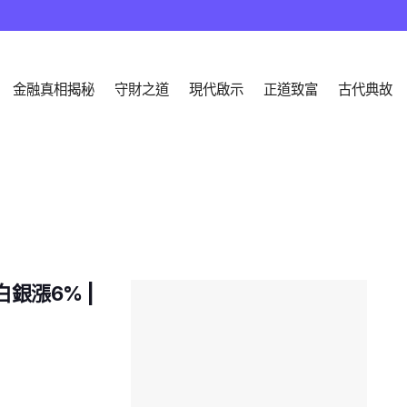
金融真相揭秘
守財之道
現代啟示
正道致富
古代典故
銀漲6% |