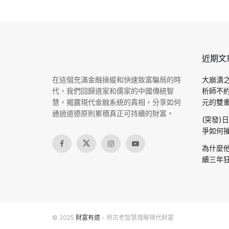
近期文
在這個充滿金融操縱和快速致富騙局的時
大崩潰之
代，我們回歸道家和儒家的中國傳統智
析師不
慧，揭露現代金融系統的真相，分享如何
元的雙重驗
通過道德原則累積真正可持續的財富。
(突發)
爭如何摧
為什麼他
續三年狂
© 2025
財富有道
- 用古老智慧理解現代財富