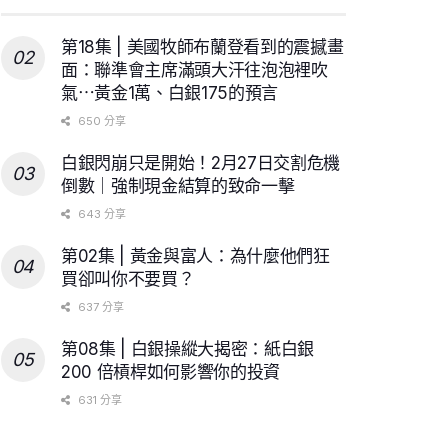
第18集 | 美國牧師布蘭登看到的震撼畫
面：聯準會主席滿頭大汗往泡泡裡吹
氣⋯黃金1萬、白銀175的預言
650 分享
白銀閃崩只是開始！2月27日交割危機
倒數｜強制現金結算的致命一擊
643 分享
第02集 | 黃金與富人：為什麼他們狂
買卻叫你不要買？
637 分享
第08集 | 白銀操縱大揭密：紙白銀
200 倍槓桿如何影響你的投資
631 分享