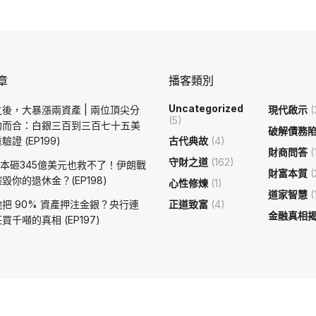
章
播客類別
Uncategorized
後，大暴漲兩資產 | 兩位頂尖分
現代啟示
(
(5)
約而合：白銀三百到三百七十五美
破解債務
證 (EP199)
古代典故
(4)
財商問答
(
守財之道
(162)
日本砸345億美元也救不了！伊朗戰
財富本質
(
毀你的退休金？(EP198)
心性修煉
(1)
道家智慧
(
把 90% 資產押注金銀？央行連
正道致富
(4)
金融真相
買千噸的真相 (EP197)