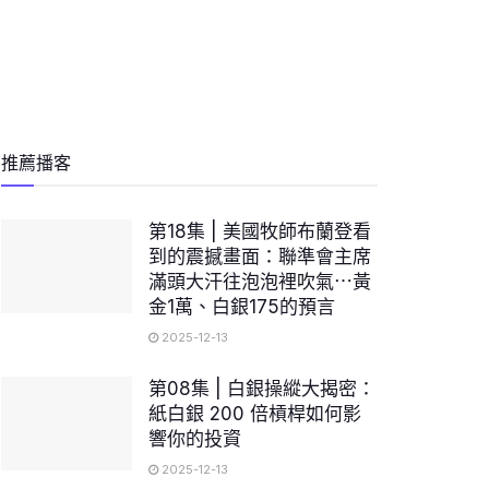
推薦播客
第18集 | 美國牧師布蘭登看
到的震撼畫面：聯準會主席
滿頭大汗往泡泡裡吹氣⋯黃
金1萬、白銀175的預言
2025-12-13
第08集 | 白銀操縱大揭密：
紙白銀 200 倍槓桿如何影
響你的投資
2025-12-13