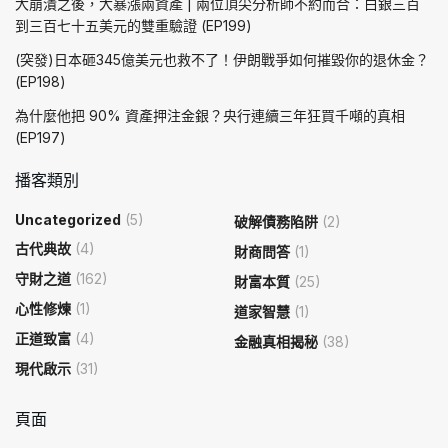
大崩潰之後，大暴漲兩資產 | 兩位頂尖分析師不約而合：白銀三百
到三百七十五美元的雙重驗證 (EP199)
(突發)日本砸345億美元也救不了！伊朗戰爭如何摧毀你的退休金？
(EP198)
為什麼他把 90% 資產押注金銀？央行連續三年狂買千噸的真相
(EP197)
播客類別
Uncategorized
(5)
破解債務陷阱
(2)
古代典故
(4)
財商問答
(1)
守財之道
(162)
財富本質
(25)
心性修煉
(1)
道家智慧
(1)
正道致富
(4)
金融真相揭秘
(38)
現代啟示
(31)
頁面