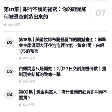
第01集 | 銀行不說的祕密：你的錢是如
何被憑空創造出來的
656 分享
第18集 | 美國牧師布蘭登看到的震撼畫面：聯準
會主席滿頭大汗往泡泡裡吹氣⋯黃金1萬、白銀
175的預言
650 分享
白銀閃崩只是開始！2月27日交割危機倒數｜強
制現金結算的致命一擊
643 分享
第02集 | 黃金與富人：為什麼他們狂買卻叫你不
要買？
637 分享