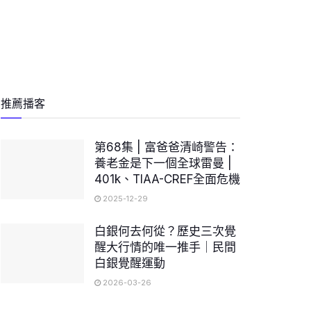
推薦播客
第68集 | 富爸爸清崎警告：
養老金是下一個全球雷曼 |
401k、TIAA-CREF全面危機
2025-12-29
白銀何去何從？歷史三次覺
醒大行情的唯一推手｜民間
白銀覺醒運動
2026-03-26