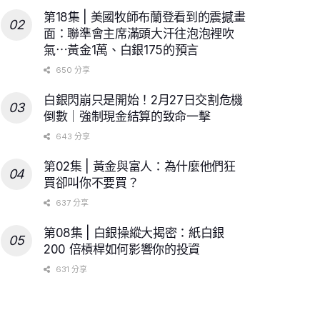
第18集 | 美國牧師布蘭登看到的震撼畫
面：聯準會主席滿頭大汗往泡泡裡吹
氣⋯黃金1萬、白銀175的預言
650 分享
白銀閃崩只是開始！2月27日交割危機
倒數｜強制現金結算的致命一擊
643 分享
第02集 | 黃金與富人：為什麼他們狂
買卻叫你不要買？
637 分享
第08集 | 白銀操縱大揭密：紙白銀
200 倍槓桿如何影響你的投資
631 分享