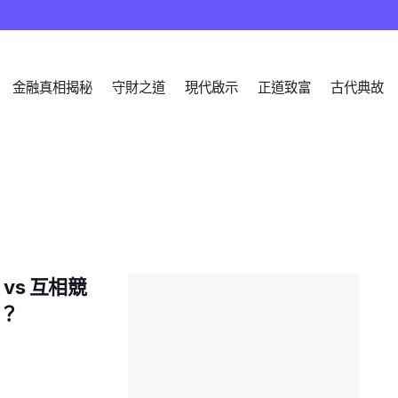
金融真相揭秘
守財之道
現代啟示
正道致富
古代典故
vs 互相競
？