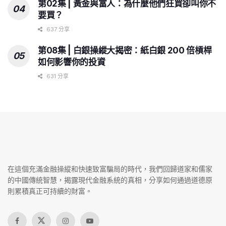
第02集 | 黃金與富人：為什麼他們狂買卻叫你不
要買？
637 分享
第08集 | 白銀操縱大揭密：紙白銀 200 倍槓桿
如何影響你的投資
631 分享
在這個充滿金融操縱和快速致富騙局的時代，我們回歸道家和儒家
的中國傳統智慧，揭露現代金融系統的真相，分享如何通過道德原
則累積真正可持續的財富。