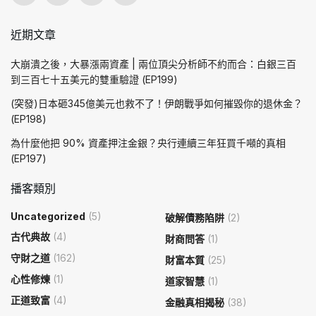
近期文章
大崩潰之後，大暴漲兩資產 | 兩位頂尖分析師不約而合：白銀三百
到三百七十五美元的雙重驗證 (EP199)
(突發)日本砸345億美元也救不了！伊朗戰爭如何摧毀你的退休金？
(EP198)
為什麼他把 90% 資產押注金銀？央行連續三年狂買千噸的真相
(EP197)
播客類別
Uncategorized
(5)
破解債務陷阱
(2)
古代典故
(4)
財商問答
(1)
守財之道
(162)
財富本質
(25)
心性修煉
(1)
道家智慧
(1)
正道致富
(4)
金融真相揭秘
(38)