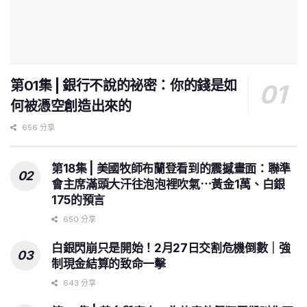
第01集 | 銀行不說的祕密：你的錢是如
何被憑空創造出來的
656 分享
第18集 | 美國牧師布蘭登看到的震撼畫面：聯準
會主席滿頭大汗往泡泡裡吹氣⋯黃金1萬、白銀
175的預言
650 分享
白銀閃崩只是開始！2月27日交割危機倒數｜強
制現金結算的致命一擊
643 分享