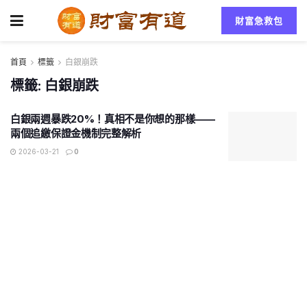
財富急救包
首頁
標籤
白銀崩跌
標籤:
白銀崩跌
白銀兩週暴跌20%！真相不是你想的那樣——
兩個追繳保證金機制完整解析
2026-03-21
0