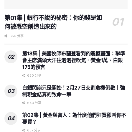
第01集 | 銀行不說的祕密：你的錢是如
何被憑空創造出來的
656 分享
第18集 | 美國牧師布蘭登看到的震撼畫面：聯準
會主席滿頭大汗往泡泡裡吹氣⋯黃金1萬、白銀
175的預言
650 分享
白銀閃崩只是開始！2月27日交割危機倒數｜強
制現金結算的致命一擊
643 分享
第02集 | 黃金與富人：為什麼他們狂買卻叫你不
要買？
637 分享