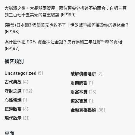
大崩潰之後，大暴漲兩資產 | 兩位頂尖分析師不約而合：白銀三百
到三百七十五美元的雙重驗證 (EP199)
(突發)日本砸345億美元也救不了！伊朗戰爭如何摧毀你的退休金？
(EP198)
為什麼他把 90% 資產押注金銀？央行連續三年狂買千噸的真相
(EP197)
播客類別
Uncategorized
(5)
破解債務陷阱
(2)
古代典故
(4)
財商問答
(1)
守財之道
(162)
財富本質
(25)
心性修煉
(1)
道家智慧
(1)
正道致富
(4)
金融真相揭秘
(38)
現代啟示
(31)
頁面