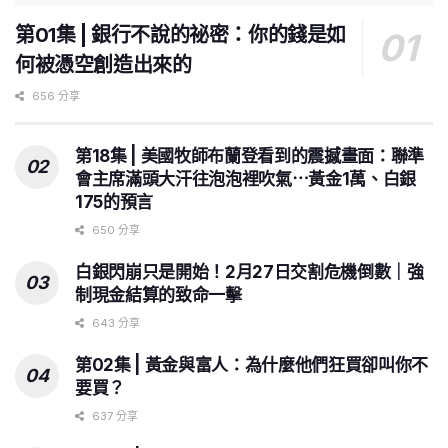
第01集 | 銀行不說的祕密：你的錢是如
何被憑空創造出來的
656 分享
第18集 | 美國牧師布蘭登看到的震撼畫面：聯準
會主席滿頭大汗往泡泡裡吹氣⋯黃金1萬、白銀
175的預言
650 分享
白銀閃崩只是開始！2月27日交割危機倒數｜強
制現金結算的致命一擊
643 分享
第02集 | 黃金與富人：為什麼他們狂買卻叫你不
要買？
637 分享