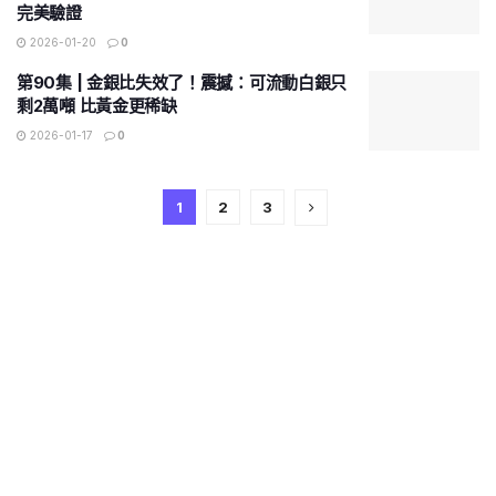
完美驗證
2026-01-20
0
第90集 | 金銀比失效了！震撼：可流動白銀只
剩2萬噸 比黃金更稀缺
2026-01-17
0
1
2
3