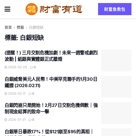
財富急救包
首頁
標籤
白銀短缺
標籤:
白銀短缺
(提醒！) 三月交割危機加劇！未來一週警戒劇烈
波動 | 紙銀與實體銀正式離婚
2026-02-20
0
白銀威脅美元人民幣！中美罕見聯手的1月30日
鐵證 (2026.02.11)
2026-02-11
0
白銀閃崩只是開始！2月27日交割危機倒數｜強
制現金結算的致命一擊
2026-01-31
0
白銀單日暴跌17%！從$121崩至$95的真相｜