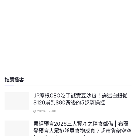
推薦播客
JP摩根CEO吃了誠實豆沙包！詳述白銀從
$120崩到$80背後的5步驟操控
2026-02-08
易經預言2026三大資產之糧食儲備 | 布蘭
登預言大眾排隊買食物成真？超市貨架空空