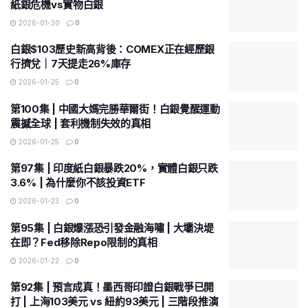
紙銀危機vs實物白銀
2026-01-30
0
白銀$103歷史新高背後：COMEX正在經歷銀
行擠兌｜7天提走26%庫存
2026-01-25
0
第100集 | 中國大媽完勝華爾街！白銀覺醒運動
震撼全球 | 套利機制失效的真相
2026-01-25
0
第97集 | 印度紙白銀暴跌20%，實體白銀只跌
3.6% | 為什麼你不該投資ETF
2026-01-23
0
第95集 | 白銀爆漲恐引發金融海嘯 | 大壩決堤
在即？Fed移除Repo限制的真相
2026-01-22
0
第92集 | 預言成真！墨西哥印證白銀戰爭已開
打 | 上海103美元 vs 紐約93美元 | 三階段推演