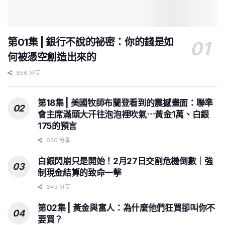
第01集 | 銀行不說的祕密：你的錢是如
何被憑空創造出來的
656 分享
第18集 | 美國牧師布蘭登看到的震撼畫面：聯準
會主席滿頭大汗往泡泡裡吹氣⋯黃金1萬、白銀
175的預言
650 分享
白銀閃崩只是開始！2月27日交割危機倒數｜強
制現金結算的致命一擊
643 分享
第02集 | 黃金與富人：為什麼他們狂買卻叫你不
要買？