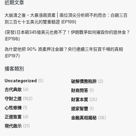
近期文章
大崩潰之後，大暴漲兩資產 | 兩位頂尖分析師不約而合：白銀三百
到三百七十五美元的雙重驗證 (EP199)
(突發)日本砸345億美元也救不了！伊朗戰爭如何摧毀你的退休金？
(EP198)
為什麼他把 90% 資產押注金銀？央行連續三年狂買千噸的真相
(EP197)
播客類別
Uncategorized
(5)
破解債務陷阱
(2)
古代典故
(4)
財商問答
(1)
守財之道
(162)
財富本質
(25)
心性修煉
(1)
道家智慧
(1)
正道致富
(4)
金融真相揭秘
(38)
現代啟示
(31)