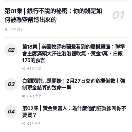
第01集 | 銀行不說的祕密：你的錢是如
何被憑空創造出來的
656 分享
第18集 | 美國牧師布蘭登看到的震撼畫面：聯準
會主席滿頭大汗往泡泡裡吹氣⋯黃金1萬、白銀
175的預言
650 分享
白銀閃崩只是開始！2月27日交割危機倒數｜強
制現金結算的致命一擊
643 分享
第02集 | 黃金與富人：為什麼他們狂買卻叫你不
要買？
637 分享