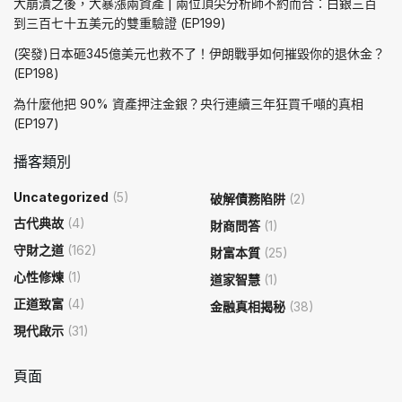
大崩潰之後，大暴漲兩資產 | 兩位頂尖分析師不約而合：白銀三百
到三百七十五美元的雙重驗證 (EP199)
(突發)日本砸345億美元也救不了！伊朗戰爭如何摧毀你的退休金？
(EP198)
為什麼他把 90% 資產押注金銀？央行連續三年狂買千噸的真相
(EP197)
播客類別
Uncategorized
(5)
破解債務陷阱
(2)
古代典故
(4)
財商問答
(1)
守財之道
(162)
財富本質
(25)
心性修煉
(1)
道家智慧
(1)
正道致富
(4)
金融真相揭秘
(38)
現代啟示
(31)
頁面