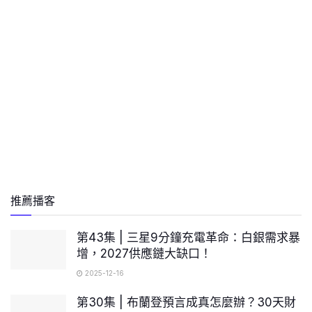
推薦播客
第43集 | 三星9分鐘充電革命：白銀需求暴
增，2027供應鏈大缺口！
2025-12-16
第30集 | 布蘭登預言成真怎麼辦？30天財