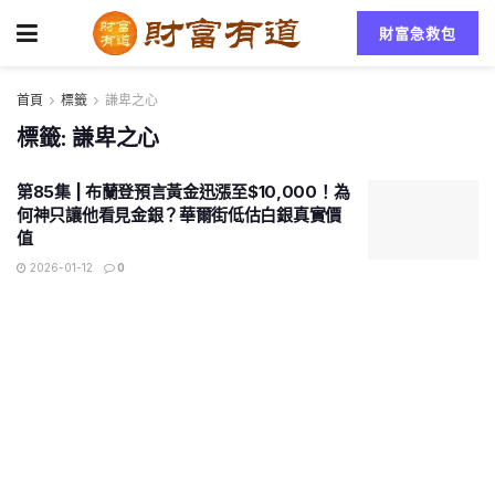
財富急救包
首頁
標籤
謙卑之心
標籤:
謙卑之心
第85集 | 布蘭登預言黃金迅漲至$10,000！為
何神只讓他看見金銀？華爾街低估白銀真實價
值
2026-01-12
0