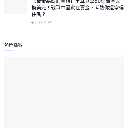
【黃金暴跌的真相】土耳其拿80億黃金去
換美元！戰爭中國家在賣金，考驗你還拿得
住嗎？
2026-04-01
熱門播客