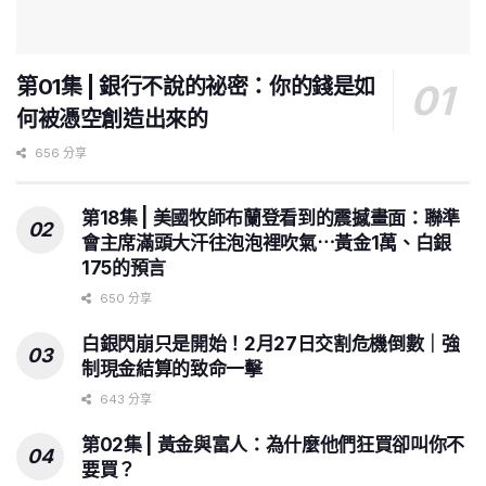
第01集 | 銀行不說的祕密：你的錢是如
何被憑空創造出來的
656 分享
第18集 | 美國牧師布蘭登看到的震撼畫面：聯準
會主席滿頭大汗往泡泡裡吹氣⋯黃金1萬、白銀
175的預言
650 分享
白銀閃崩只是開始！2月27日交割危機倒數｜強
制現金結算的致命一擊
643 分享
第02集 | 黃金與富人：為什麼他們狂買卻叫你不
要買？