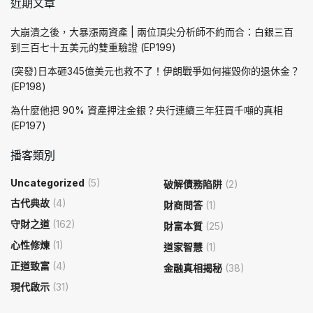
近期文章
大崩潰之後，大暴漲兩資產 | 兩位頂尖分析師不約而合：白銀三百
到三百七十五美元的雙重驗證 (EP199)
(突發)日本砸345億美元也救不了！伊朗戰爭如何摧毀你的退休金？
(EP198)
為什麼他把 90% 資產押注金銀？央行連續三年狂買千噸的真相
(EP197)
播客類別
Uncategorized
(5)
破解債務陷阱
(2)
古代典故
(4)
財商問答
(1)
守財之道
(162)
財富本質
(25)
心性修煉
(1)
道家智慧
(1)
正道致富
(4)
金融真相揭秘
(38)
現代啟示
(31)