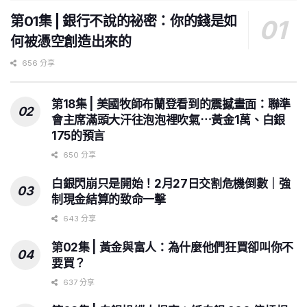
第01集 | 銀行不說的祕密：你的錢是如
何被憑空創造出來的
656 分享
第18集 | 美國牧師布蘭登看到的震撼畫面：聯準
會主席滿頭大汗往泡泡裡吹氣⋯黃金1萬、白銀
175的預言
650 分享
白銀閃崩只是開始！2月27日交割危機倒數｜強
制現金結算的致命一擊
643 分享
第02集 | 黃金與富人：為什麼他們狂買卻叫你不
要買？
637 分享