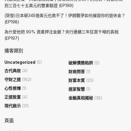
到三百七十五美元的雙重驗證 (EP199)
(突發)日本砸345億美元也救不了！伊朗戰爭如何摧毀你的退休金？
(EP198)
為什麼他把 90% 資產押注金銀？央行連續三年狂買千噸的真相
(EP197)
播客類別
Uncategorized
(5)
破解債務陷阱
(2)
古代典故
(4)
財商問答
(1)
守財之道
(162)
財富本質
(25)
心性修煉
(1)
道家智慧
(1)
正道致富
(4)
金融真相揭秘
(38)
現代啟示
(31)
頁面