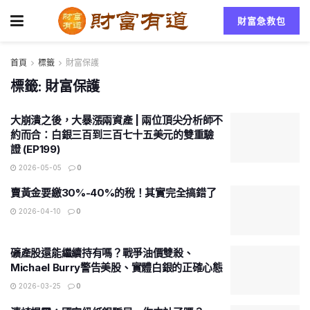
財富急救包
首頁
標籤
財富保護
標籤:
財富保護
大崩潰之後，大暴漲兩資產 | 兩位頂尖分析師不
約而合：白銀三百到三百七十五美元的雙重驗
證 (EP199)
2026-05-05
0
賣黃金要繳30%-40%的稅！其實完全搞錯了
2026-04-10
0
礦產股還能繼續持有嗎？戰爭油價雙殺、
Michael Burry警告美股、實體白銀的正確心態
2026-03-25
0