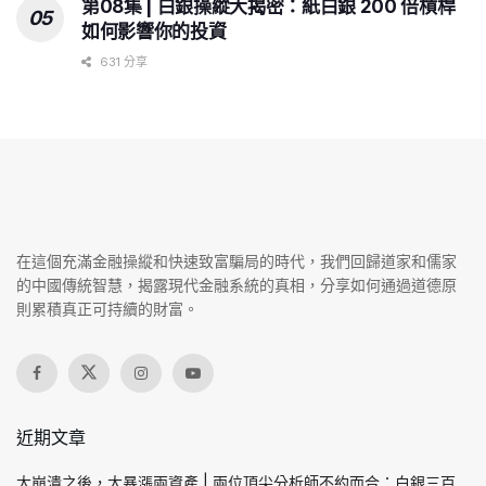
第08集 | 白銀操縱大揭密：紙白銀 200 倍槓桿
如何影響你的投資
631 分享
在這個充滿金融操縱和快速致富騙局的時代，我們回歸道家和儒家
的中國傳統智慧，揭露現代金融系統的真相，分享如何通過道德原
則累積真正可持續的財富。
近期文章
大崩潰之後，大暴漲兩資產 | 兩位頂尖分析師不約而合：白銀三百