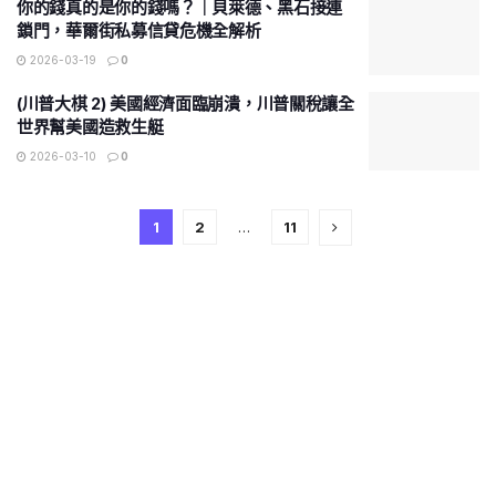
你的錢真的是你的錢嗎？｜貝萊德、黑石接連
鎖門，華爾街私募信貸危機全解析
2026-03-19
0
(川普大棋 2) 美國經濟面臨崩潰，川普關稅讓全
世界幫美國造救生艇
2026-03-10
0
1
2
…
11