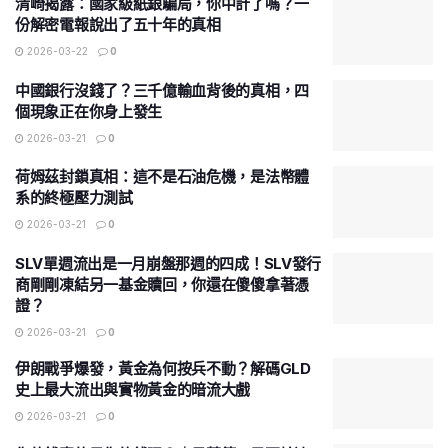
清崎揭露：國家級紙銀騙局，你中計了嗎？一
份解密電報說出了五十年的真相
2026-03-22
0
中國銀行沒錢了？三千億輸血背後的真相，四
個現象正在你身上發生
2026-03-21
0
荷姆茲封鎖真相：這不是石油危機，是法幣體
系的終極壓力測試
2026-03-21
0
SLV單週流出是一月崩盤那週的四成！SLV發行
商剛剛凍結另一基金贖回，你還在傻傻拿著憑
證？
2026-03-21
0
伊朗戰爭爆發，黃金為何按兵不動？解碼GLD
史上最大流出與實物黃金的暗流大戲
2026-03-21
0