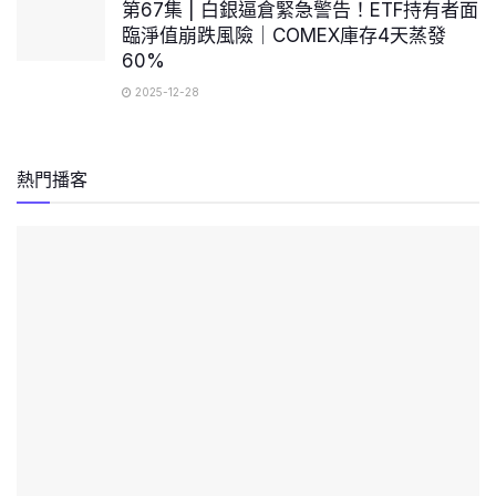
第67集 | 白銀逼倉緊急警告！ETF持有者面
臨淨值崩跌風險｜COMEX庫存4天蒸發
60%
2025-12-28
熱門播客