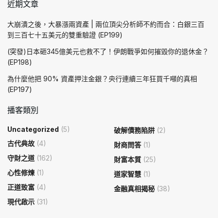
近期文章
大崩潰之後，大暴漲兩資產 | 兩位頂尖分析師不約而合：白銀三百
到三百七十五美元的雙重驗證 (EP199)
(突發)日本砸345億美元也救不了！伊朗戰爭如何摧毀你的退休金？
(EP198)
為什麼他把 90% 資產押注金銀？央行連續三年狂買千噸的真相
(EP197)
播客類別
Uncategorized
(5)
破解債務陷阱
(2)
古代典故
(4)
財商問答
(1)
守財之道
(162)
財富本質
(25)
心性修煉
(1)
道家智慧
(1)
正道致富
(4)
金融真相揭秘
(38)
現代啟示
(31)