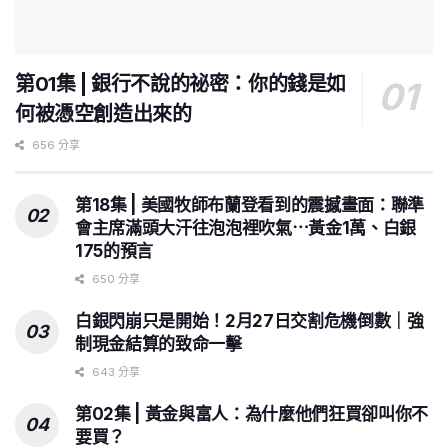
第01集 | 銀行不說的祕密：你的錢是如
何被憑空創造出來的
656 分享
第18集 | 美國牧師布蘭登看到的震撼畫面：聯準
會主席滿頭大汗往泡泡裡吹氣⋯黃金1萬、白銀
175的預言
650 分享
白銀閃崩只是開始！2月27日交割危機倒數｜強
制現金結算的致命一擊
643 分享
第02集 | 黃金與富人：為什麼他們狂買卻叫你不
要買？