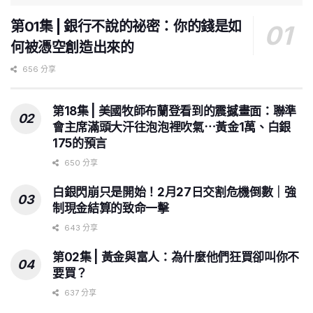
第01集 | 銀行不說的祕密：你的錢是如
何被憑空創造出來的
656 分享
第18集 | 美國牧師布蘭登看到的震撼畫面：聯準
會主席滿頭大汗往泡泡裡吹氣⋯黃金1萬、白銀
175的預言
650 分享
白銀閃崩只是開始！2月27日交割危機倒數｜強
制現金結算的致命一擊
643 分享
第02集 | 黃金與富人：為什麼他們狂買卻叫你不
要買？
637 分享