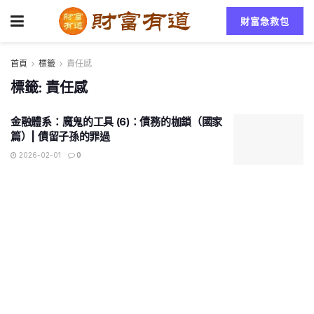
財富急救包
首頁
標籤
責任感
標籤:
責任感
金融體系：魔鬼的工具 (6)：債務的枷鎖（國家
篇）| 債留子孫的罪過
2026-02-01
0