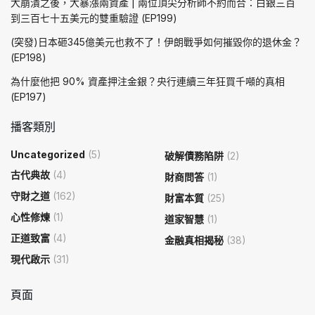
大崩潰之後，大暴漲兩資產 | 兩位頂尖分析師不約而合：白銀三百
到三百七十五美元的雙重驗證 (EP199)
(突發)日本砸345億美元也救不了！伊朗戰爭如何摧毀你的退休金？
(EP198)
為什麼他把 90% 資產押注金銀？央行連續三年狂買千噸的真相
(EP197)
播客類別
Uncategorized
(5)
破解債務陷阱
(2)
古代典故
(4)
財商問答
(1)
守財之道
(162)
財富本質
(25)
心性修煉
(1)
道家智慧
(1)
正道致富
(4)
金融真相揭秘
(38)
現代啟示
(31)
頁面