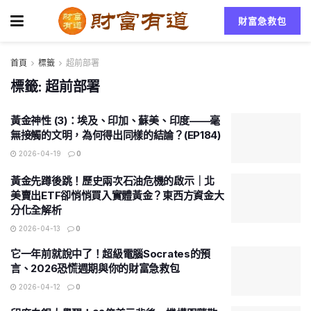
財富急救包
首頁
標籤
超前部署
標籤:
超前部署
黃金神性 (3)：埃及、印加、蘇美、印度——毫
無接觸的文明，為何得出同樣的結論？(EP184)
2026-04-19
0
黃金先蹲後跳！歷史兩次石油危機的啟示｜北
美賣出ETF卻悄悄買入實體黃金？東西方資金大
分化全解析
2026-04-13
0
它一年前就說中了！超級電腦Socrates的預
言、2026恐慌週期與你的財富急救包
2026-04-12
0