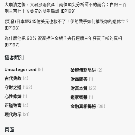
大崩潰之後，大暴漲兩資產 | 兩位頂尖分析師不約而合：白銀三百
到三百七十五美元的雙重驗證 (EP199)
(突發)日本砸345億美元也救不了！伊朗戰爭如何摧毀你的退休金？
(EP198)
為什麼他把 90% 資產押注金銀？央行連續三年狂買千噸的真相
(EP197)
播客類別
Uncategorized
(5)
破解債務陷阱
(2)
古代典故
(4)
財商問答
(1)
守財之道
(162)
財富本質
(25)
心性修煉
(1)
道家智慧
(1)
正道致富
(4)
金融真相揭秘
(38)
現代啟示
(31)
頁面