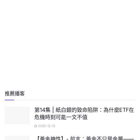
推薦播客
第14集 | 紙白銀的致命陷阱：為什麼ETF在
危機時刻可能一文不值
2025-12-13
【黃金神性】- 前言：黃金不只是金屬——