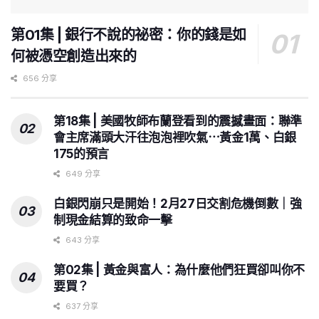
第01集 | 銀行不說的祕密：你的錢是如
何被憑空創造出來的
656 分享
第18集 | 美國牧師布蘭登看到的震撼畫面：聯準
會主席滿頭大汗往泡泡裡吹氣⋯黃金1萬、白銀
175的預言
649 分享
白銀閃崩只是開始！2月27日交割危機倒數｜強
制現金結算的致命一擊
643 分享
第02集 | 黃金與富人：為什麼他們狂買卻叫你不
要買？
637 分享