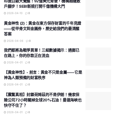
印度白銀大覺醒！92億美元背後，機構跟隨散
戶腳步！SEBI新規打開千億機構大門
2026-04-10
0
黃金神性 (2)：黃金在東方保存財富的千年見證
——從甲骨文到金圓券，歷史給我們的最清醒
答案
2026-04-06
0
我們都將為戰爭買單！三組數據揭示：通膨已
在路上，你的存款正在流血
2026-04-01
0
【黃金神性】- 前言：黃金不只是金屬——它是
神為人類預備的財富秩序
2026-04-01
0
【震驚真相】封鎖荷姆茲的不是伊朗！幾家保
險公司72小時關掉全球20%石油！曼德海峽也
快守不住了？
2026-04-01
0