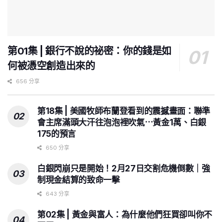
第01集 | 銀行不說的祕密：你的錢是如
何被憑空創造出來的
656 分享
第18集 | 美國牧師布蘭登看到的震撼畫面：聯準
會主席滿頭大汗往泡泡裡吹氣⋯黃金1萬、白銀
175的預言
650 分享
白銀閃崩只是開始！2月27日交割危機倒數｜強
制現金結算的致命一擊
643 分享
第02集 | 黃金與富人：為什麼他們狂買卻叫你不