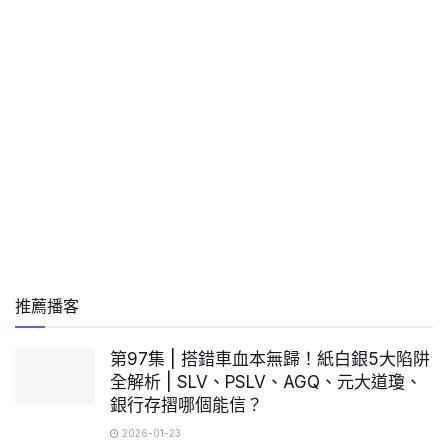
推薦播客
第97集 | 搭錯車血本無歸！紙白銀5大陷阱
全解析 | SLV、PSLV、AGQ、元大道瓊、
銀行存摺哪個能信？
2026-01-23