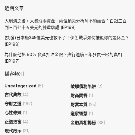
近期文章
大崩潰之後，大暴漲兩資產 | 兩位頂尖分析師不約而合：白銀三百
到三百七十五美元的雙重驗證 (EP199)
(突發)日本砸345億美元也救不了！伊朗戰爭如何摧毀你的退休金？
(EP198)
為什麼他把 90% 資產押注金銀？央行連續三年狂買千噸的真相
(EP197)
播客類別
Uncategorized
(5)
破解債務陷阱
(2)
古代典故
(4)
財商問答
(1)
守財之道
(162)
財富本質
(25)
心性修煉
(1)
道家智慧
(1)
正道致富
(4)
金融真相揭秘
(38)
現代啟示
(31)