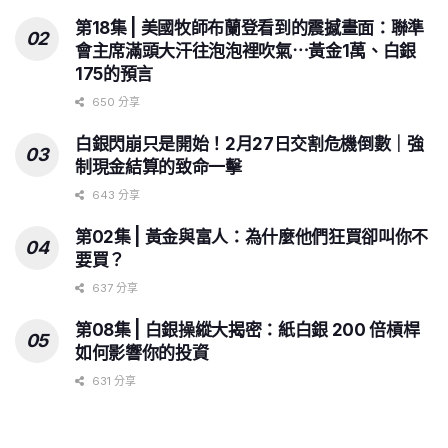
第18集 | 美國牧師布蘭登看到的震撼畫面：聯準
會主席滿頭大汗往泡泡裡吹氣⋯黃金1萬、白銀
175的預言
650 分享
白銀閃崩只是開始！2月27日交割危機倒數｜強
制現金結算的致命一擊
643 分享
第02集 | 黃金與富人：為什麼他們狂買卻叫你不
要買？
637 分享
第08集 | 白銀操縱大揭密：紙白銀 200 倍槓桿
如何影響你的投資
631 分享