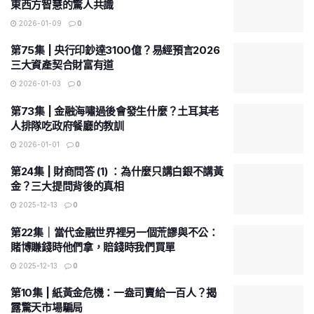
東西方智慧的驚人共識
2026-01-09
0
第75集 | 央行印鈔達3100億？易經預言2026
三大資產契合財富有道
2026-01-03
0
第73集 | 金融海嘯過後會發生什麼？土耳其老
人排隊吃政府餐廳的教訓
2026-01-01
0
第24集 | 財商問答 (1) ：為什麼只講白銀不講黃
金？三大提問背後的真相
2025-12-13
0
第22集｜當代金融世界裡另一個荒謬與不公：
賭博賺錢時他們拿，賠錢時我們買單
2025-12-13
0
第10集 | 紙黃金危機：一盎司賣給一百人？揭
露驚天市場騙局