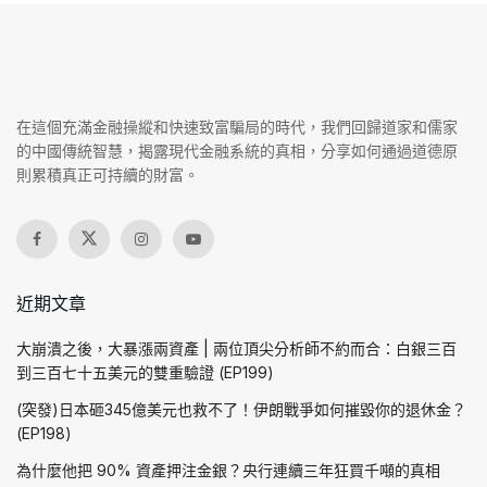
在這個充滿金融操縱和快速致富騙局的時代，我們回歸道家和儒家
的中國傳統智慧，揭露現代金融系統的真相，分享如何通過道德原
則累積真正可持續的財富。
近期文章
大崩潰之後，大暴漲兩資產 | 兩位頂尖分析師不約而合：白銀三百
到三百七十五美元的雙重驗證 (EP199)
(突發)日本砸345億美元也救不了！伊朗戰爭如何摧毀你的退休金？
(EP198)
為什麼他把 90% 資產押注金銀？央行連續三年狂買千噸的真相