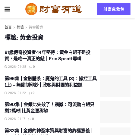
財富急救包
首頁
標籤
黃金投資
標籤:
黃金投資
81歲傳奇投資者44年堅持：黃金白銀不是投
資，是唯一真正的錢｜Eric Sprott專輯
2026-01-28
0
第96集 | 金融體系：魔鬼的工具 (3)：操控工具
(上) – 無節制印鈔 | 政客與財團的利益鏈
2026-01-22
0
第90集 | 金銀比失效了！震撼：可流動白銀只
剩2萬噸 比黃金更稀缺
2026-01-17
0
第83集 | 金銀的神聖本質與財富的終極意義｜