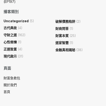
(EP197)
播客類別
Uncategorized
(5)
破解債務陷阱
(2)
古代典故
(4)
財商問答
(1)
守財之道
(162)
財富本質
(25)
心性修煉
(1)
道家智慧
(1)
正道致富
(4)
金融真相揭秘
(38)
現代啟示
(31)
頁面
財富急救包
關於我們
首頁