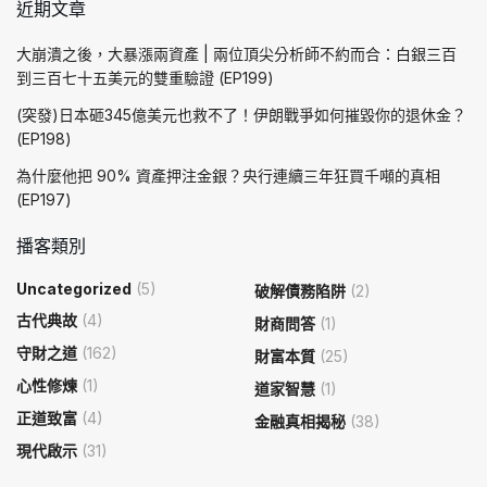
近期文章
大崩潰之後，大暴漲兩資產 | 兩位頂尖分析師不約而合：白銀三百
到三百七十五美元的雙重驗證 (EP199)
(突發)日本砸345億美元也救不了！伊朗戰爭如何摧毀你的退休金？
(EP198)
為什麼他把 90% 資產押注金銀？央行連續三年狂買千噸的真相
(EP197)
播客類別
Uncategorized
(5)
破解債務陷阱
(2)
古代典故
(4)
財商問答
(1)
守財之道
(162)
財富本質
(25)
心性修煉
(1)
道家智慧
(1)
正道致富
(4)
金融真相揭秘
(38)
現代啟示
(31)