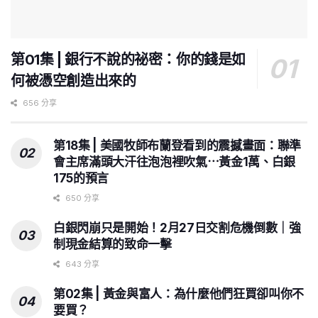
第01集 | 銀行不說的祕密：你的錢是如
何被憑空創造出來的
656 分享
第18集 | 美國牧師布蘭登看到的震撼畫面：聯準
會主席滿頭大汗往泡泡裡吹氣⋯黃金1萬、白銀
175的預言
650 分享
白銀閃崩只是開始！2月27日交割危機倒數｜強
制現金結算的致命一擊
643 分享
第02集 | 黃金與富人：為什麼他們狂買卻叫你不
要買？