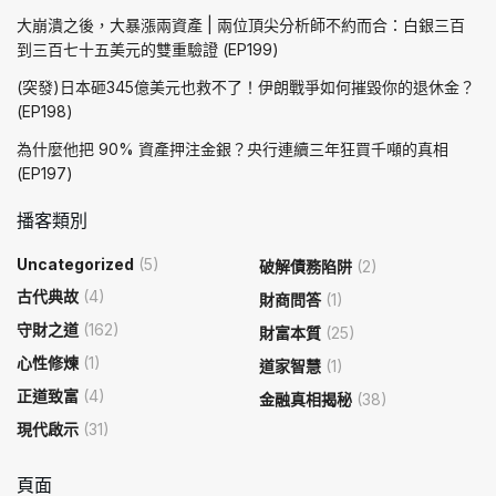
大崩潰之後，大暴漲兩資產 | 兩位頂尖分析師不約而合：白銀三百
到三百七十五美元的雙重驗證 (EP199)
(突發)日本砸345億美元也救不了！伊朗戰爭如何摧毀你的退休金？
(EP198)
為什麼他把 90% 資產押注金銀？央行連續三年狂買千噸的真相
(EP197)
播客類別
Uncategorized
(5)
破解債務陷阱
(2)
古代典故
(4)
財商問答
(1)
守財之道
(162)
財富本質
(25)
心性修煉
(1)
道家智慧
(1)
正道致富
(4)
金融真相揭秘
(38)
現代啟示
(31)
頁面