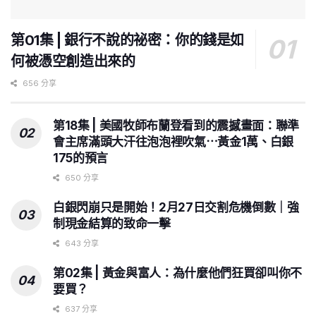
第01集 | 銀行不說的祕密：你的錢是如
何被憑空創造出來的
656 分享
第18集 | 美國牧師布蘭登看到的震撼畫面：聯準
會主席滿頭大汗往泡泡裡吹氣⋯黃金1萬、白銀
175的預言
650 分享
白銀閃崩只是開始！2月27日交割危機倒數｜強
制現金結算的致命一擊
643 分享
第02集 | 黃金與富人：為什麼他們狂買卻叫你不
要買？
637 分享